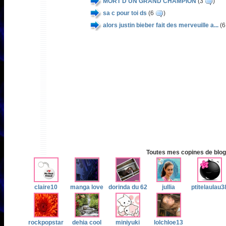
MORT D'UN GRAND CHAMPION
(3
)
sa c pour toi ds
(6
)
alors justin bieber fait des merveuille a...
(
Toutes mes copines de blog 
claire10
manga love
dorinda du 62
jullia
ptitelaulau3
rockpopstar
dehia cool
miniyuki
lolchloe13