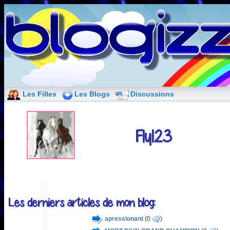
Les Filles
Les Blogs
Discussions
Fly123
Les derniers articles de mon blog:
apressionant
(0
)