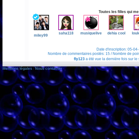
Toutes les filles qui me
saha118
musiquelive
dehia cool
lou
miley99
Date d'inscription: 05-04
Nombre de commentaires postés: 15 / Nombre de points t
fly123
a été vue la dernière fois sur le
Mentions légales
/
Nous contacter