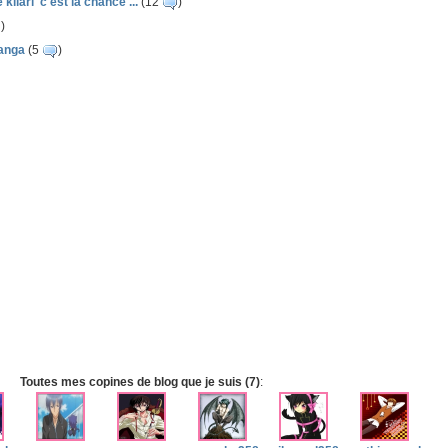
 kilari 'c'est la chance'...
(12
)
)
anga
(5
)
Toutes mes copines de blog que je suis (7)
: