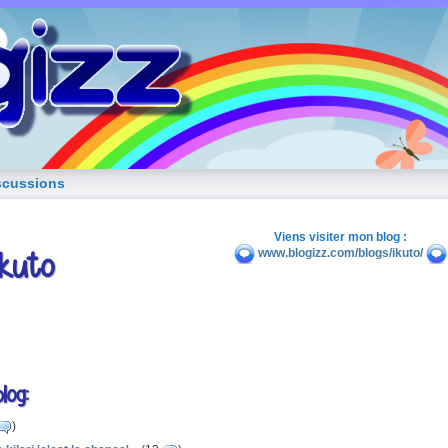
blog de fille
scussions
Viens visiter mon blog :
Ikuto
www.blogizz.com/blogs/ikuto/
log:
)