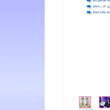
les parole de
alors...
(4
pour mily m