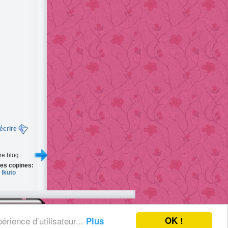
écrire
re blog
es copines:
Ikuto
OK !
érience d’utilisateur...
Plus