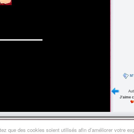
M'
Aut
J'aime c
s légales
/
Nous contacter
ez que des cookies soient utilisés afin d’améliorer votre exp