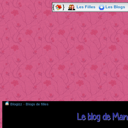
Les Filles
Les Blogs
Blogizz
»
Blogs de filles
Le blog de Ma