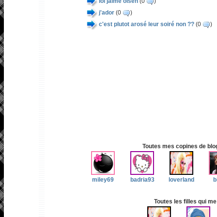
lol jaime olsen
(0
)
j'ador
(0
)
c'est plutot arosé leur soiré non ??
(0
)
Toutes mes copines de blog 
miley69
badria93
loverland
b
Toutes les filles qui me