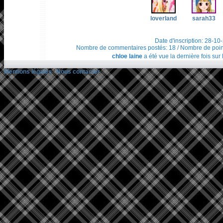
loverland
sarah33
Date d'inscription: 28-10
Nombre de commentaires postés: 18 / Nombre de points t
chloe laine
a été vue la dernière fois sur
Mentions légales
/
Nous contacter