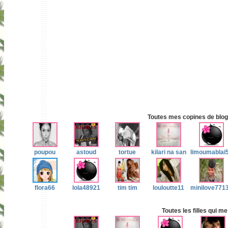
Toutes mes copines de blog 
poupou
astoud
tortue
kilari na san
limoumablai
flora66
lola48921
tim tim
louloutte11
minilove771
Toutes les filles qui me