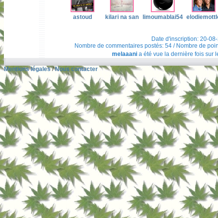
astoud
kilari na san
limoumablai54
elodiemottl
Date d'inscription: 20-08
Nombre de commentaires postés: 54 / Nombre de points t
melaaani
a été vue la dernière fois sur 
Mentions légales
/
Nous contacter