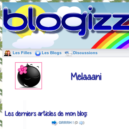
Les Filles
Les Blogs
Discussions
Melaaani
Les derniers articles de mon blog:
GRRRH !
(0
)