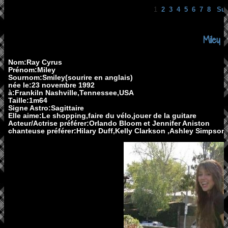
1
2
3
4
5
6
7
8
Sui
Miley
Nom:Ray Cyrus
Prénom:Miley
Sournom:Smiley(sourire en anglais)
née le:23 novembre 1992
à:Frankiln Nashville,Tennessee,USA
Taille:1m64
Signe Astro:Sagittaire
Elle aime:Le shopping,faire du vélo,jouer de la guitare
Acteur/Actrise préférer:Orlando Bloom et Jennifer Aniston
chanteuse préférer:Hilary Duff,Kelly Clarkson ,Ashley Simpson