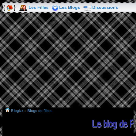
Les Filles
Les Blogs
Discussions
Blogizz
»
Blogs de filles
Le blog de P