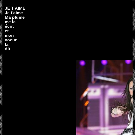
JE T AIME
Je t'aime
Ma plume
me la
écrit
et
mon
coeur
la
dit