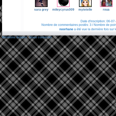
sara grey
mileycyrus009
mytetelle
roua
Date d'inscription: 06-07
Nombre de commentaires postés: 3 / Nombre de points t
noorhane
a été vue la dernière fois sur 
Mentions légales
/
Nous contacter