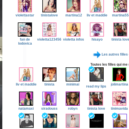
violettastar
tinistalove
martina12
liv et maddie
martina55
fan de
violetta123456
violetta infos
hisayo
tinista lov
lodovica
Les autres filles
Toutes les filles qui me
liv et maddie
tinista
minimai
jolimartina
read my lips
natamaxi
siradouss
robyn
tinista love
tinimavida