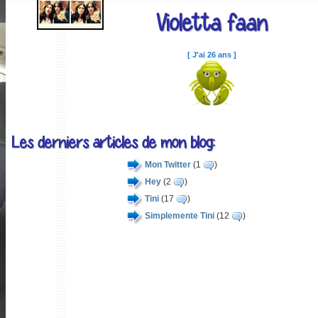
Violetta faan
[ J'ai 26 ans ]
Les derniers articles de mon blog:
Mon Twitter
(1
)
Hey
(2
)
Tini
(17
)
Simplemente Tini
(12
)