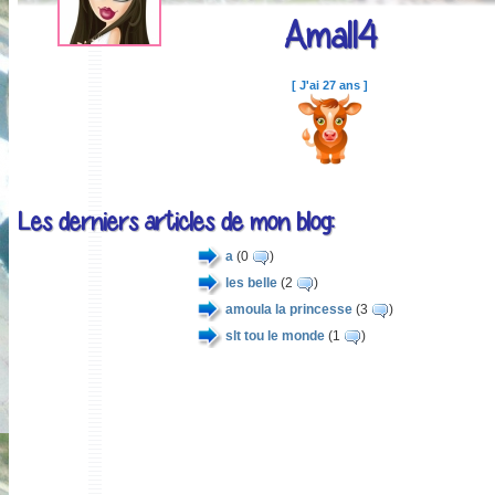
Amal14
[ J'ai 27 ans ]
Les derniers articles de mon blog:
a
(0
)
les belle
(2
)
amoula la princesse
(3
)
slt tou le monde
(1
)