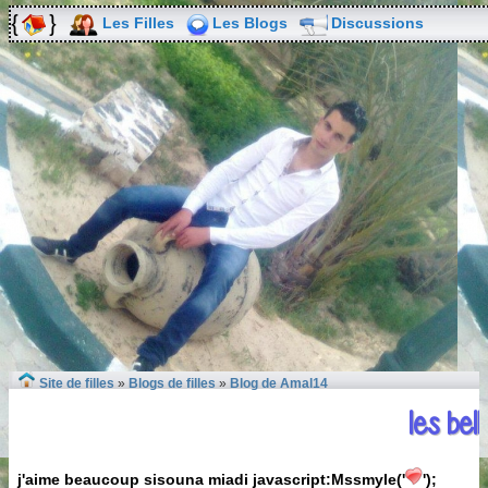
Les Filles
Les Blogs
Discussions
Site de filles
»
Blogs de filles
»
Blog de Amal14
les bell
j'aime beaucoup sisouna miadi javascript:Mssmyle('
');