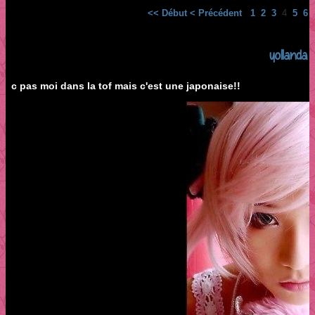
<< Début
< Précédent
1
2
3
4
5
6
yollanda !!
c pas moi dans la tof mais c'est une japonaise!!