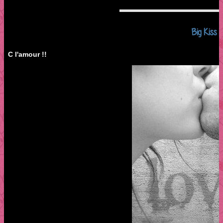
Big Kiss !!
C l'amour !!