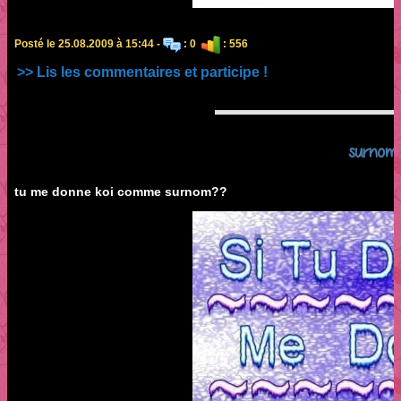
Posté le 25.08.2009 à 15:44 -
: 0
: 556
>> Lis les commentaires et participe !
surnom
tu me donne koi comme surnom??