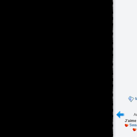
M
Au
J'aime
Swaa