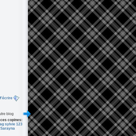
'écrire
tre blog
 ces copines:
g sylvie 123
Sarayna