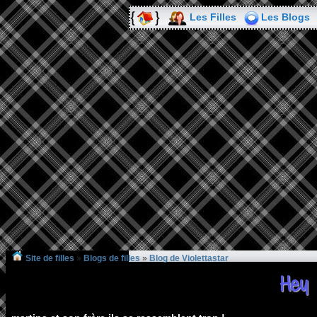
Les Filles
Les Blogs
Site de filles
»
Blogs de filles
»
Blog de Violettastar
Hey