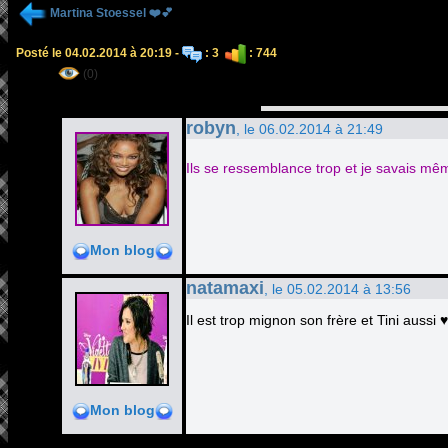
Martina Stoessel ❤️💕
Posté le 04.02.2014 à 20:19 -
: 3
: 744
(0)
robyn
, le 06.02.2014 à 21:49
Ils se ressemblance trop et je savais mêm
Mon blog
natamaxi
, le 05.02.2014 à 13:56
Il est trop mignon son frère et Tini aussi
Mon blog