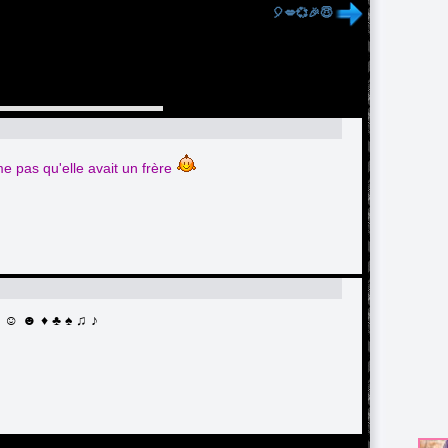
🎈💋💞🎉😇
e pas qu'elle avait un frère
 ♥ ☺ ☻ ♦ ♣ ♠ ♫ ♪