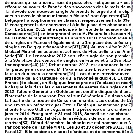
de cœurs qui se brisent, mais de possibles » et que cela « es
effectue au cours de l'année des showcases dès le mois de mar
Tal dévoile son nouveau single Je prends le large dont le clip 
version avec le chanteur français Mokobé sort également[33]. L
Belgique francophone en se classant respectivement à la 39e et
téléchargements de chansons et à la 5e place des chansons di
[35]. Le 21 juin 2012, elle participe à la Fête de la musique dan
Carcassonne[15] en interprétant avec M. Pokora la chanson Hey 
de Tal avec le rappeur français Canardo sur la chanson M'en al
de singles en France et également, à la 1re place des télécha
singles en Belgique francophone[37],[38]. Au mois d'août 2012, 
Mickaël Miro et les acteurs et actrices de Plus belle la vie, A
Varlet[39]. Le 1er octobre 2012 sort le5e single de son premier 
à la 30e place des ventes de singles en France et à la 26e pl
francophone[40],[41].Début octobre 2012, est annoncée la sor
Tal participe en duo avec M. Pokora au titre Envole-moi de Je
faire un duo avec la chanteuse[15]. Lors d'une interview avec Le
artistique de la chanteuse, ce qui a favorisé le duo[43]. La c
France (5e place), en Belgique francophone (7e place) et néerl
à chaque fois dans les classements de ventes de singles ou 
2012, l'album Génération Goldman est certifié disque de diaman
l’interprète de la chanson Pas toi sur Génération Goldman volume
fait partie de la troupe de Ce soir on chante…, aux côtés de 
une émission présentée par Estelle Denis qui commence par Ce
chante France Gall voit également la présence de la chanteuse[
janvier 2014. Enregistré le 31 mai 2013, Samedi soir on chante É
de novembre 2012, Tal dévoile la réédition de son premier al
reprises[33]. Début décembre, la chanteuse est nommée aux NR
francophone de l'année »[47]. Les 18 et 19 décembre 2012, Tal
Paris[12]. Elle cosigne un appel d'artistes et de personnalités 