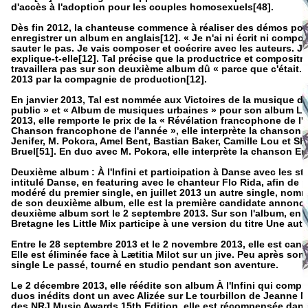
d'accès à l'adoption pour les couples homosexuels[48].
Dès fin 2012, la chanteuse commence à réaliser des démos pou
enregistrer un album en anglais[12]. « Je n'ai ni écrit ni compos
sauter le pas. Je vais composer et coécrire avec les auteurs. J'
explique-t-elle[12]. Tal précise que la productrice et composit
travaillera pas sur son deuxième album dû « parce que c'était.
2013 par la compagnie de production[12].
En janvier 2013, Tal est nommée aux Victoires de la musique da
public » et « Album de musiques urbaines » pour son album Le 
2013, elle remporte le prix de la « Révélation francophone de l
Chanson francophone de l'année », elle interprète la chanson
Jenifer, M. Pokora, Amel Bent, Bastian Baker, Camille Lou et S
Bruel[51]. En duo avec M. Pokora, elle interprète la chanson En
Deuxième album : À l'Infini et participation à Danse avec les st
intitulé Danse, en featuring avec le chanteur Flo Rida, afin de 
modéré du premier single, en juillet 2013 un autre single, nommé
de son deuxième album, elle est la première candidate annoncée
deuxième album sort le 2 septembre 2013. Sur son l'album, en p
Bretagne les Little Mix participe à une version du titre Une aut
Entre le 28 septembre 2013 et le 2 novembre 2013, elle est cand
Elle est éliminée face à Lætitia Milot sur un jive. Peu après son
single Le passé, tourné en studio pendant son aventure.
Le 2 décembre 2013, elle réédite son album À l'Infini qui compr
duos inédits dont un avec Alizée sur Le tourbillon de Jeanne 
des NRJ Music Awards 15th Edition, elle est récompensée dans 