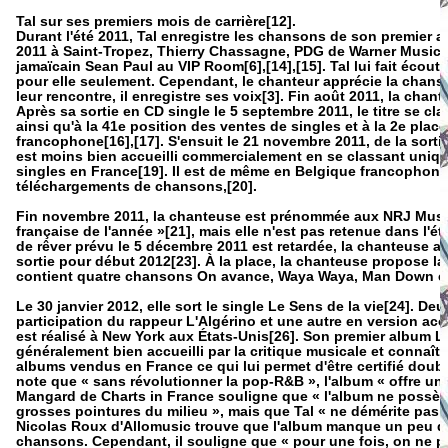
Tal sur ses premiers mois de carrière[12].
Durant l'été 2011, Tal enregistre les chansons de son premier a
2011 à Saint-Tropez, Thierry Chassagne, PDG de Warner Music 
jamaïcain Sean Paul au VIP Room[6],[14],[15]. Tal lui fait écou
pour elle seulement. Cependant, le chanteur apprécie la chanso
leur rencontre, il enregistre ses voix[3]. Fin août 2011, la cha
Après sa sortie en CD single le 5 septembre 2011, le titre se cl
ainsi qu'à la 41e position des ventes de singles et à la 2e pl
francophone[16],[17]. S'ensuit le 21 novembre 2011, de la sort
est moins bien accueilli commercialement en se classant uniq
singles en France[19]. Il est de même en Belgique francophone o
téléchargements de chansons,[20].
Fin novembre 2011, la chanteuse est prénommée aux NRJ Music
française de l'année »[21], mais elle n'est pas retenue dans l'é
de rêver prévu le 5 décembre 2011 est retardée, la chanteuse 
sortie pour début 2012[23]. À la place, la chanteuse propose la 
contient quatre chansons On avance, Waya Waya, Man Down et 
Le 30 janvier 2012, elle sort le single Le Sens de la vie[24]. Deu
participation du rappeur L'Algérino et une autre en version acou
est réalisé à New York aux États-Unis[26]. Son premier album Le 
généralement bien accueilli par la critique musicale et connaît
albums vendus en France ce qui lui permet d'être certifié doub
note que « sans révolutionner la pop-R&B », l'album « offre une
Mangard de Charts in France souligne que « l'album ne possè
grosses pointures du milieu », mais que Tal « ne démérite pas pou
Nicolas Roux d'Allomusic trouve que l'album manque un peu d'
chansons. Cependant, il souligne que « pour une fois, on ne pa