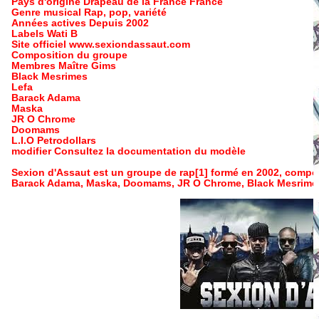
Pays d'origine Drapeau de la France France
Genre musical Rap, pop, variété
Années actives Depuis 2002
Labels Wati B
Site officiel www.sexiondassaut.com
Composition du groupe
Membres Maître Gims
Black Mesrimes
Lefa
Barack Adama
Maska
JR O Chrome
Doomams
L.I.O Petrodollars
modifier Consultez la documentation du modèle
Sexion d'Assaut est un groupe de rap[1] formé en 2002, composé 
Barack Adama, Maska, Doomams, JR O Chrome, Black Mesrimes, 