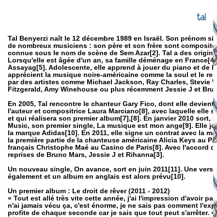
tal
Tal Benyerzi naît le 12 décembre 1989 en Israël. Son prénom si
de nombreux musiciens : son père et son frère sont compositeu
connue sous le nom de scène de Sem Azar[2]. Tal a des origine
Lorsqu'elle est âgée d'un an, sa famille déménage en France[4]
Assayag[5]. Adolescente, elle apprend à jouer du piano et de l
apprécient la musique noire-américaine comme la soul et le regga
par des artistes comme Michael Jackson, Ray Charles, Stevie Wo
Fitzgerald, Amy Winehouse ou plus récemment Jessie J et Brun
En 2005, Tal rencontre le chanteur Gary Fico, dont elle devient
l'auteur et compositrice Laura Marciano[8], avec laquelle elle
et qui réalisera son premier album[7],[8]. En janvier 2010 sort
Music, son premier single, La musique est mon ange[9]. Elle jo
la marque Adidas[10]. En 2011, elle signe un contrat avec la m
la première partie de la chanteuse américaine Alicia Keys au Pa
français Christophe Maé au Casino de Paris[8]. Avec l'accord d
reprises de Bruno Mars, Jessie J et Rihanna[3].
Un nouveau single, On avance, sort en juin 2011[11]. Une ver
également et un album en anglais est alors prévu[10].
Un premier album : Le droit de rêver (2011 - 2012)
« Tout est allé très vite cette année, j'ai l'impression d'avoir 
n'ai jamais vécu ça, c'est énorme, je ne sais pas comment l'expli
profite de chaque seconde car je sais que tout peut s'arrêter. »