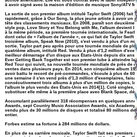
actrice américaine. Elle est sous contrat avec le label indépend
à avoir signé avec la maison d'édition de musique Sony/ATV M
La sortie de son premier album intitulé Taylor Swift (2006) fait 
rapidement, grâce à Our Song, la plus jeune artiste à avoir un 
tête des classements musicaux. En 2008, paraît son deuxième a
style pop, Love Story et You Belong with Me, l'album devient le
à la même période, sa première tournée internationale, le Fea
dont celui de « l'album de l'année », ce qui fait de Taylor Swift 
troisième album, Speak Now (2010), s'est vendu à plus d'un mil
sortie. Taylor part peu après pour une tournée mondiale de plus 
quatrième album, intitulé Red. Vendu à plus d'1,2 million d'exem
meilleur démarrage d'un disque aux États-Unis depuis dix ans. 
Ever Getting Back Together est son premier tube à atteindre la t
Red Tour qui suivit, sa nouvelle tournée mondiale de près de q
ventes dans plusieurs pays. En 2014, son cinquième album 1989
avoir battu le record de pré-commandes, s'écoule à plus de 60
une semaine il s'en vend près d'1,3 million d'exemplaires, faisant
consécutivement trois albums à plus d'un million de copies, la
l'album le plus vendu des États-Unis en 2014[1]. Coté singles, e
substituer elle même à la première place avec Blank Space, détr
Accumulant parallèlement 318 récompenses en quelques année
Awards, sept Country Music Association Awards, six Academy of
vendu plus de 30 millions de disques et totalisé 80 millions 
entier.
Forbes estime sa fortune à 284 millions de dollars.
En plus de sa carrière musicale, Taylor Swift fait ses premiers