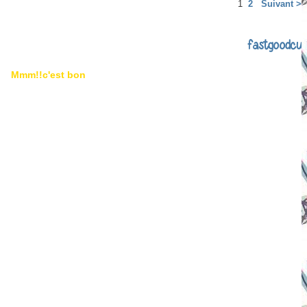
1
2
Suivant >
fastgoodcuis
Mmm!!c'est bon