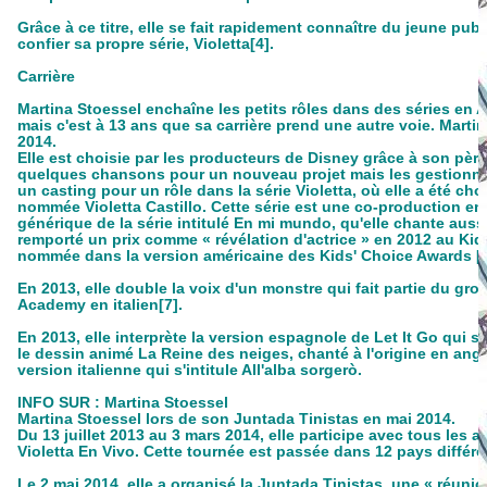
Grâce à ce titre, elle se fait rapidement connaître du jeune pu
confier sa propre série, Violetta[4].
Carrière
Martina Stoessel enchaîne les petits rôles dans des séries en
mais c'est à 13 ans que sa carrière prend une autre voie.
Martin
2014.
Elle est choisie par les producteurs de Disney grâce à son pèr
quelques chansons pour un nouveau projet mais les gestionnaire
un casting pour un rôle dans la série Violetta, où elle a été choi
nommée Violetta Castillo. Cette série est une co-production entr
générique de la série intitulé En mi mundo, qu'elle chante aussi 
remporté un prix comme « révélation d'actrice » en 2012 au Kid
nommée dans la version américaine des Kids' Choice Awards [6
En 2013, elle double la voix d'un monstre qui fait partie du g
Academy en italien[7].
En 2013, elle interprète la version espagnole de Let It Go qui s
le dessin animé La Reine des neiges, chanté à l'origine en angla
version italienne qui s'intitule All'alba sorgerò.
INFO SUR : Martina Stoessel
Martina Stoessel lors de son Juntada Tinistas en mai 2014.
Du 13 juillet 2013 au 3 mars 2014, elle participe avec tous les
Violetta En Vivo. Cette tournée est passée dans 12 pays différe
Le 2 mai 2014, elle a organisé la Juntada Tinistas, une « réuni