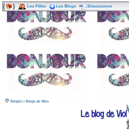
Les Filles
Les Blogs
Discussions
Blogizz
»
Blogs de filles
Le blog de Viol