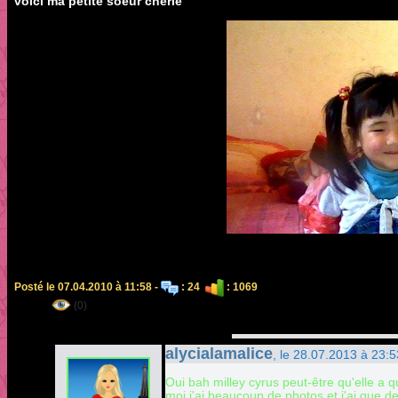
voici ma petite soeur chérie
Posté le 07.04.2010 à 11:58 -
: 24
: 1069
(0)
alycialamalice
, le 28.07.2013 à 23:5
Oui bah milley cyrus peut-être qu'elle a
moi j'ai beaucoup de photos et j'ai que d