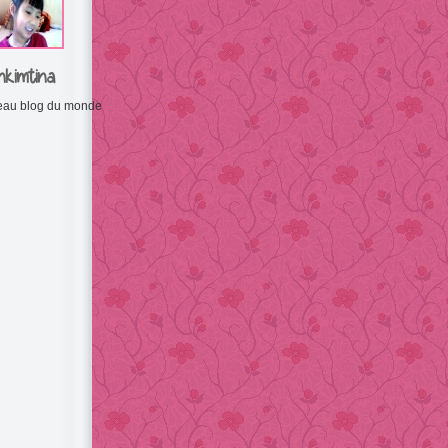
nkimtina
 beau blog du monde