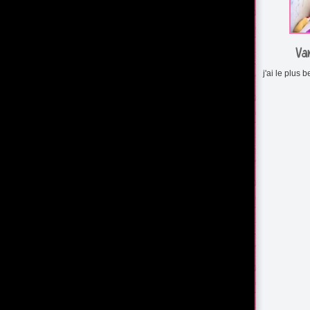
Va
j'ai le plus