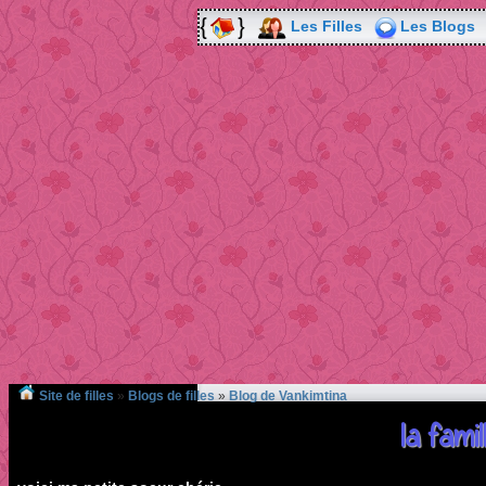
Les Filles
Les Blogs
Site de filles
»
Blogs de filles
»
Blog de Vankimtina
la famil