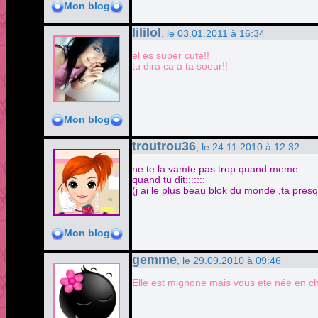
Mon blog
lililol
, le 03.01.2011 à 16:34
el es super cute!!
tu dira ca a ta soeur!!
Mon blog
troutrou36
, le 24.11.2010 à 12:32
ne te la vamte pas trop quand meme
quand tu dit:::::::
(j ai le plus beau blok du monde ,ta pres
Mon blog
gemme
, le 29.09.2010 à 09:46
Elle est mignone mais vous ete née en 