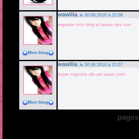
wawilia
, le 30.08.2010 à 22:08
regarder mon blog et laisser des com
Mon blog
wawilia
, le 30.08.2010 à 22:07
super mignone elle est super mimi
Mon blog
pages