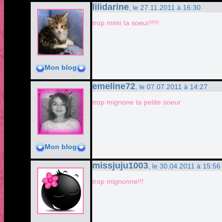
lilidarine
, le 27.11.2011 à 16:30
trop mimi ta soeur!!!!!
Mon blog
emeline72
, le 07.07.2011 à 14:27
trop mignone ta petite soeur
Mon blog
missjuju1003
, le 30.04.2011 à 15:56
trop mignonne!!!