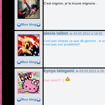
C'est mignon, je la trouve mignone...
Mon blog
alexia talbot
, le 24.03.2012 à 16:01
c'est pas simpas ce que dit gemme , si v
c'est pas son problème!!
Mon blog
kyoya tategami
, le 03.03.2012 à 20
trop mimi!!!! :)
Mon blog