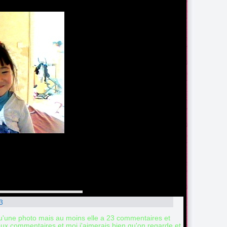
3
 qu'une photo mais au moins elle a 23 commentaires et
eux commentaires et moi j'aimerais bien qu'on regarde et