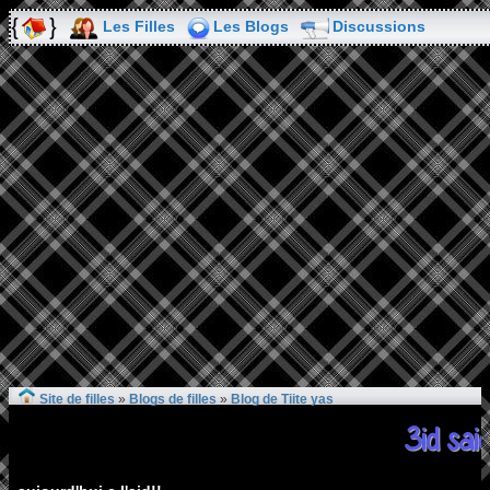
Les Filles
Les Blogs
Discussions
Site de filles
»
Blogs de filles
»
Blog de Tiite yas
3id said!