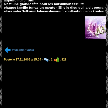
aujourd'hui c l'aid!!
c'est une grande féte pour les musulmonsss!!!!!!
chaque famille turras un mouton!!!! c le dieu qui la dit pourallé 
alors saha 3idkoum lalmouslimouun koullouhoum ou koulou 3
vive antar yahia
Posté le 27.11.2009 à 15:04 -
: 1
: 828