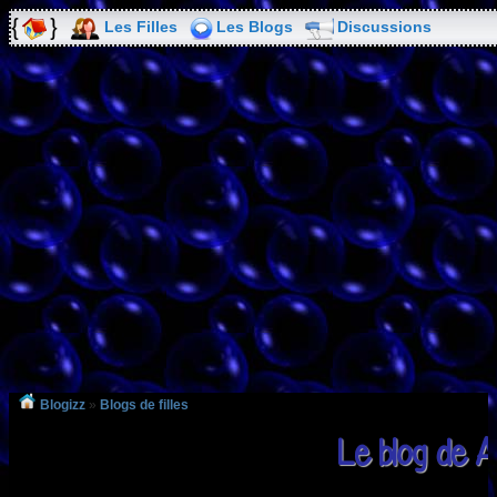
Les Filles
Les Blogs
Discussions
Blogizz
»
Blogs de filles
Le blog de 