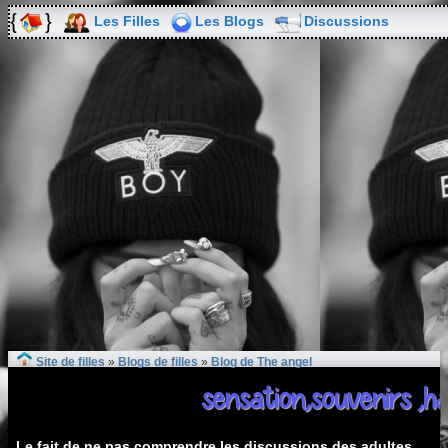
Les Filles
Les Blogs
Discussions
Site de filles
»
Blogs de filles
»
Blog de The angel
sensation,souvenirs ,ha
Le fait de ne pas comprendre les discussions des adultes.