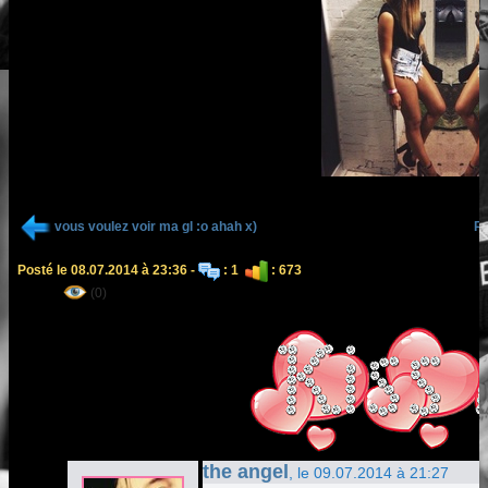
vous voulez voir ma gl :o ahah x)
Re
Posté le 08.07.2014 à 23:36 -
: 1
: 673
(0)
the angel
, le 09.07.2014 à 21:27