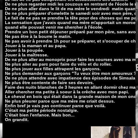
De ne plus regarder midi les zouzous en rentrant de l'école le m
De ne plus aller dans le lit de ma mère le vendredi matin quand e
De ne plus préparer d'omelette le samedi soir avec mon père, q
Le fait de ne pas se prendre la tête pour des choses qui me para
La sensation que j'avais quand ma mère m'apportait un morce
quand elle pouvait venir me chercher à l'école.
Prendre un bon petit déjeuner préparé par mon père, sans avoir
Ne pas être à la bourre le matin.
Ne pas avoir à prendre 1h pour se préparer, et s'occuper de cho
Jouer à la maman et au papa.
Jouer à la poupée.
Jouer à la maîtresse.
De ne plus aller au monoprix pour faire les courses avec ma mè
Ne plus aller au parc pour faire du vélo et du roller.
Ne plus jouer aux filles attrapent les garçons.
Ne plus demander aux garçons "Tu veux être mon amoureux ?" 
De ne plus attendre avec impatience des épisodes de Simsala G
Ne plus être contente de faire ses devoirs.
Faire des nuits blanches de 3 heures en allant dormir chez ma 
Aller chercher ma petite à soeur à la crèche avec mon papi.
Le cheval en bois qui était dans la grande maison de mon oncl
Ne plus pleurer parce que ma mère me criait dessus.
Enfin bref je vais pas continuer parce que voilà.
C'était ma petite période nostalgie.
C'était bien l'enfance. Mais bon...
On grandit.