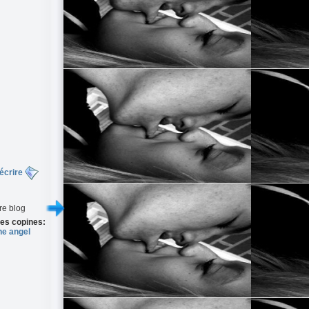
écrire
re blog
es copines:
he angel