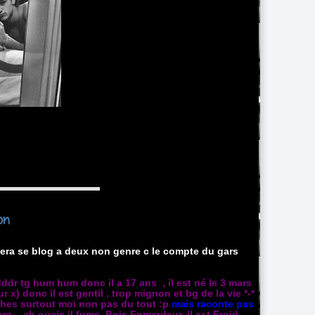
on
era se blog a deux non genre c le compte du gars
dr tg hum hum donc il a 17 ans , il est né le 3 mars
 x) donc il est gentil , trop mignon et bg de la vie *-*
roches surtout moi non pas du tout :p
mais raconte pas
 .. ah ouais il f
ume. Bois.Enmxrdeur. il est Froid.