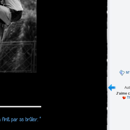
M'
Aut
J'aime c
T
init par se brûler. ''