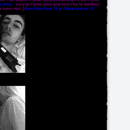
 chier .
vazy je t'aime plus que tout t'es le meilleur
a sans moi ;)
t'es fière hein :') je t'aime amour :3