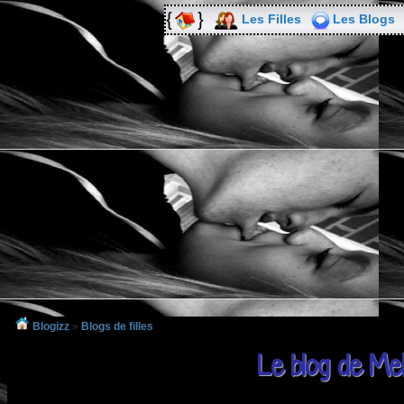
Les Filles
Les Blogs
Blogizz
»
Blogs de filles
Le blog de Meh