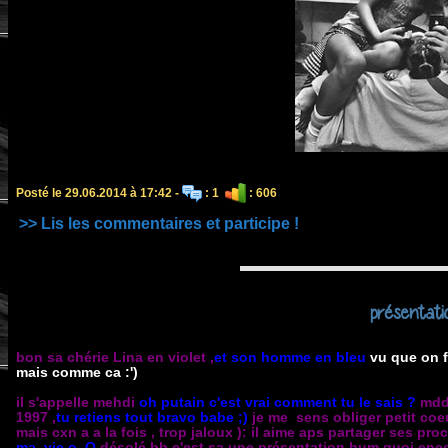
Posté le 29.06.2014 à 17:42 -
: 1
: 606
>> Lis les commentaires et participe !
présentati
bon sa chérie Lina en violet ,
et son homme en bleu
vu que on f
mais comme ca :')
il s'appelle mehdi
oh putain c'est vrai comment tu le sais ?
mddd
1997 ,
tu retiens tout bravo babe ;)
je me sens obliger petit coeur
mais cxn a a la fois , trop jaloux ): il aime aps partager ses p
ma vie o_O
désolé bb c'est sa une présentation hum quoi encore