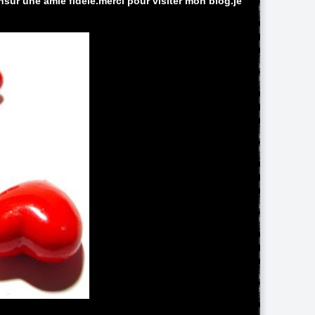
ensur une amie fidele.merci pour visiter mon blog.je