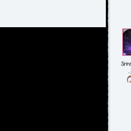
Siri
-