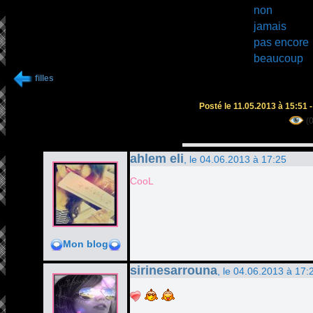
non
jamais
pas encore
beaucoup
filles
Posté le 11.05.2013 à 15:51 
(
ahlem eli
, le 04.06.2013 à 17:25
CooL
Mon blog
sirinesarrouna
, le 04.06.2013 à 17: