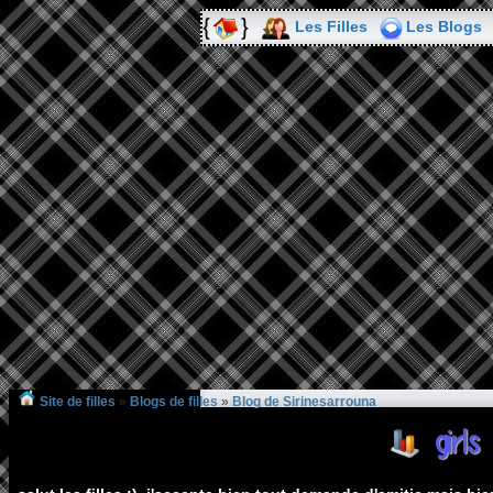
Les Filles
Les Blogs
Site de filles
»
Blogs de filles
»
Blog de Sirinesarrouna
girl