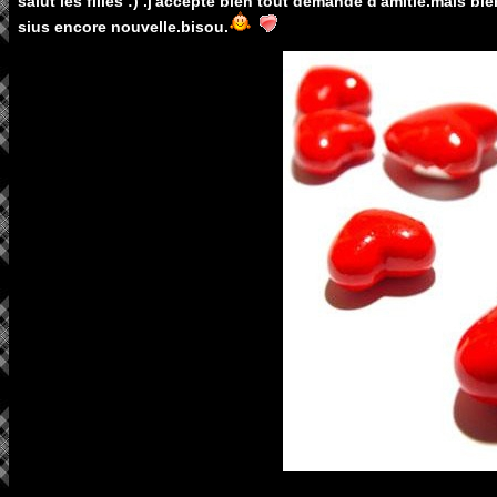
salut les filles :) .j'accepte bien tout demande d'amitie.mais bi
sius encore nouvelle.bisou.