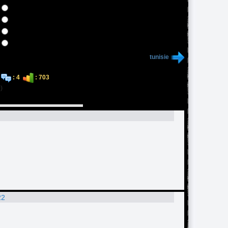
tunisie
-
: 4
: 703
0)
22