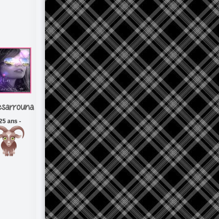
nesarrouna
 25 ans -