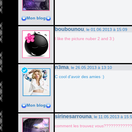
Mon blog
boubounou
, le 01.06.2013 à 15:09
I like the picture nuber 2 and 3:)
n3ma
, le 26.05.2013 à 13:10
C cool d'avoir des amies :)
Mon blog
sirinesarrouna
, le 11.05.2013 à 15:
comment les trouvez vous????????????