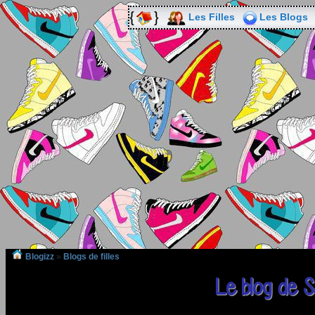
Les Filles
Les Blogs
Blogizz
»
Blogs de filles
Le blog de S