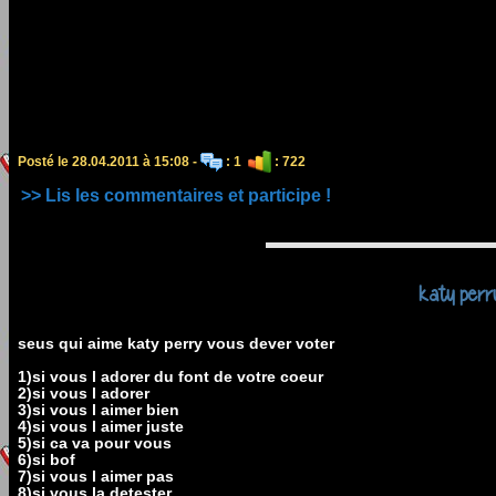
Posté le 28.04.2011 à 15:08 -
: 1
: 722
>> Lis les commentaires et participe !
katy perr
seus qui aime katy perry vous dever voter
1)si vous l adorer du font de votre coeur
2)si vous l adorer
3)si vous l aimer bien
4)si vous l aimer juste
5)si ca va pour vous
6)si bof
7)si vous l aimer pas
8)si vous la detester