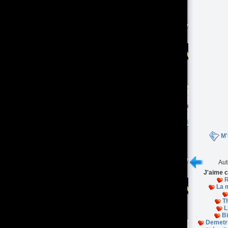
M'
Aut
J'aime c
R
La 
T
L
B
Demetri