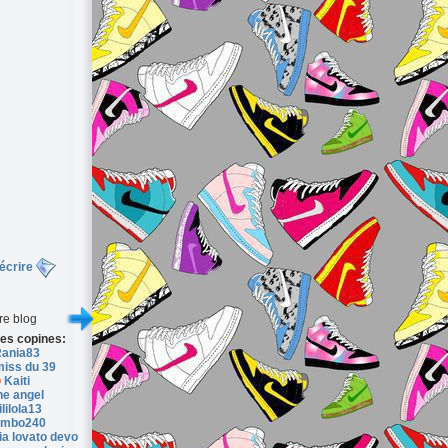
écrire
re blog
es copines:
ania83
miss du 39
Kaiti
he angel
ililola13
imbo240
a lovato devo