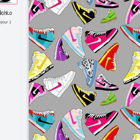
lichko
jour :)