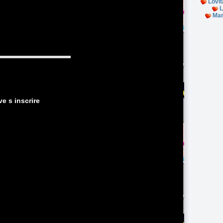
Lovi
L
Ma
e s inscrire