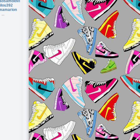
taosamolovi
ilou392
mamarion
...