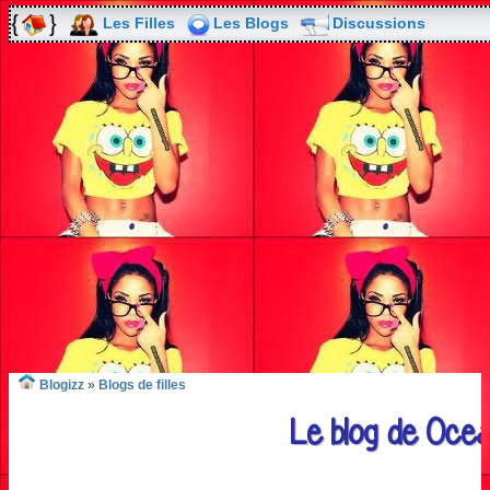
Les Filles
Les Blogs
Discussions
Blogizz
»
Blogs de filles
Le blog de Oce