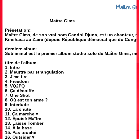
Maître Gi
Maître Gims
Présetation:
Maître Gims, de son vrai nom Gandhi Djuna, est un chanteur, ra
Kinshasa au Zaïre (depuis République démocratique du Congo
derniere albun:
Subliminal est le premier album studio solo de Maître Gims, mem
titre de l'album:
1. Intro
2. Meurtre par strangulation
3. J'me tire
4. Freedom
5. VQ2PQ
6. Ça décoiffe
7. One Shot
8. Où est ton arme ?
9. Interlude
10. La chute
11. Ça marche ♥
12. Épuisé Maître
13. Laisse Tomber
14. À la base
15. Pas touché
16. Outsider ♥