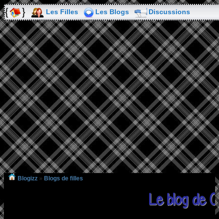
Les Filles
Les Blogs
Discussions
Blogizz
»
Blogs de filles
Le blog de 