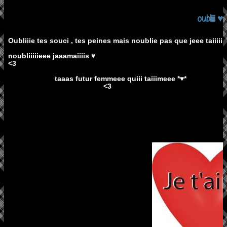
oubliiii ♥
Oubliiie tes souci , tes peines mais noublie pas que jeee taiiiii
noubliiiiieee jaaamaiiiis ♥
<3
taaas futur femmeee quiii taiiimeee *♥*
<3