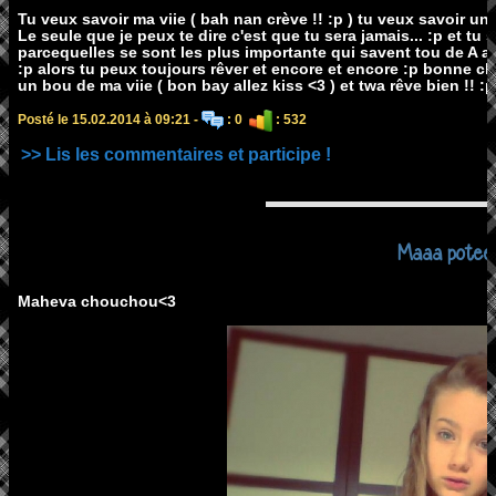
Tu veux savoir ma viie ( bah nan crève !! :p ) tu veux savoir un t
Le seule que je peux te dire c'est que tu sera jamais... :p et tu
parcequelles se sont les plus importante qui savent tou de A a 
:p alors tu peux toujours rêver et encore et encore :p bonne c
un bou de ma viie ( bon bay allez kiss <3 ) et twa rêve bien !! :p
Posté le 15.02.2014 à 09:21 -
: 0
: 532
>> Lis les commentaires et participe !
Maaa potee
Maheva chouchou<3