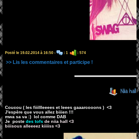
Posté le 19.02.2014 à 16:50 -
: 1
: 574
>> Lis les commentaires et participe !
Niia hal
Coucou ( les fiiillleeees et leees gaaarcooons ) <3
J'espère que vous allez biiien !!!
mwa sa va :) lol comme DAB
Je poste
des tofs
de niia hall <3
biiisous alleeeez kiiiiss <3