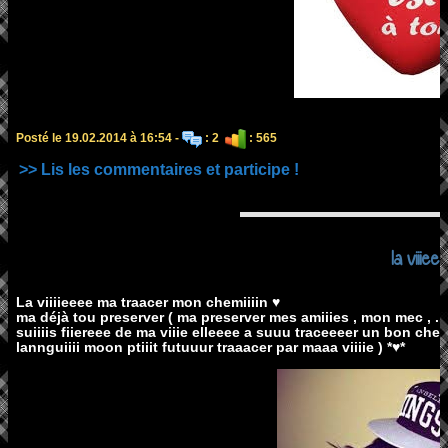
Posté le 19.02.2014 à 16:54 -
: 2
: 565
>> Lis les commentaires et participe !
la viiiee
La viiiieeee ma traacer mon chemiiiin ♥
ma déjà tou preserver ( ma preserver mes amiiies , mon mec , ...
suiiiis fiiereee de ma viiie elleeee a suuu traceeeer un bon ch
lannguiiii moon ptiiit futuuur traaacer par maaa viiiie ) *♥*