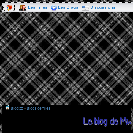
Les Filles
Les Blogs
Discussions
Blogizz
»
Blogs de filles
Le blog de Mw