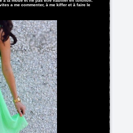
e à la mode et ne pas être habiller en torchon.
vites a me commenter, à me kiffer et à faire le