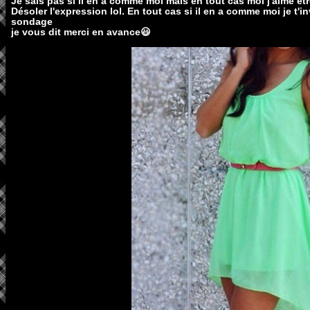
Je sais pas si il en a comme moi mais en tout cas moi j'aime êtr
Désoler l'expression lol. En tout cas si il en a comme moi je t'in
sondage
je vous dit merci en avance😃