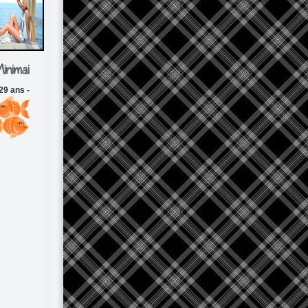
inimai
 29 ans -