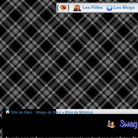
Les Filles
Les Blogs
Site de filles
»
Blogs de filles
»
Blog de Minimai
Swa