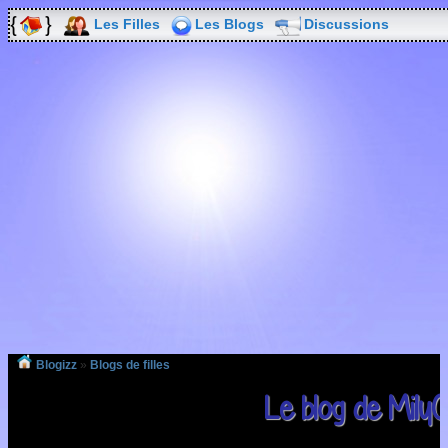
Les Filles
Les Blogs
Discussions
Blogizz
»
Blogs de filles
Le blog de Mily0