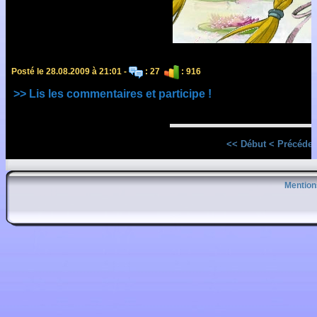
Posté le 28.08.2009 à 21:01 -
: 27
: 916
>> Lis les commentaires et participe !
<< Début
< Précéden
Mention