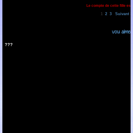
Le compte de cette fille est
1
2
3
Suivant >
vou aimer
???