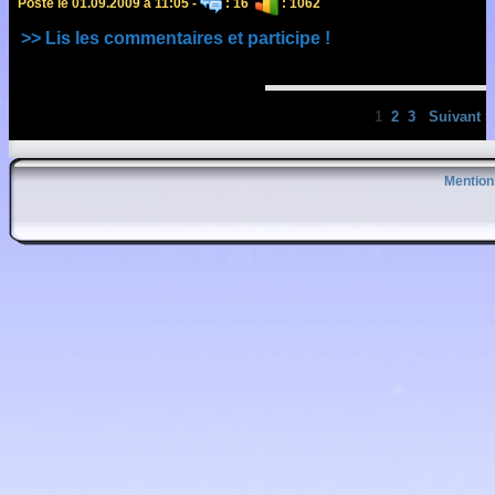
Posté le 01.09.2009 à 11:05 -
: 16
: 1062
>> Lis les commentaires et participe !
1
2
3
Suivant >
Mention