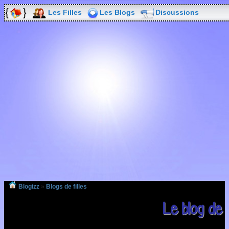
Les Filles
Les Blogs
Discussions
Blogizz
»
Blogs de filles
Le blog de M