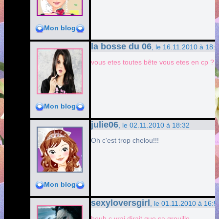
Mon blog
la bosse du 06
, le 16.11.2010 à 18:
vous etes toutes bête vous etes en cp ?
Mon blog
julie06
, le 02.11.2010 à 18:32
Oh c'est trop chelou!!!
Mon blog
sexyloversgirl
, le 01.11.2010 à 16:5
beuh c vrai dirait que sa grouille