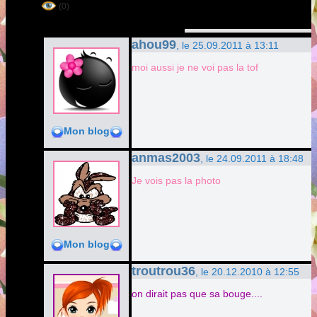
(0)
ahou99
, le 25.09.2011 à 13:11
moi aussi je ne voi pas la tof
Mon blog
anmas2003
, le 24.09.2011 à 18:48
Je vois pas la photo
Mon blog
troutrou36
, le 20.12.2010 à 12:55
on dirait pas que sa bouge....