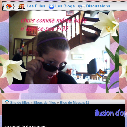
Les Filles
Les Blogs
Discussions
Site de filles
»
Blogs de filles
»
Blog de Megane11
illusion d'o
sa grouille de serpent