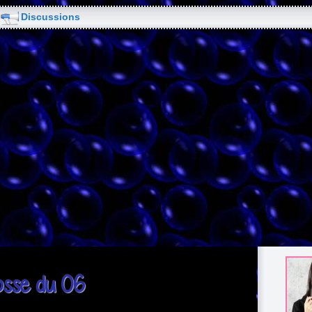
Discussions
osse du 06