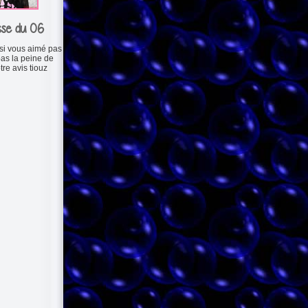
sse du 06
 si vous aimé pas
as la peine de
tre avis tiouz