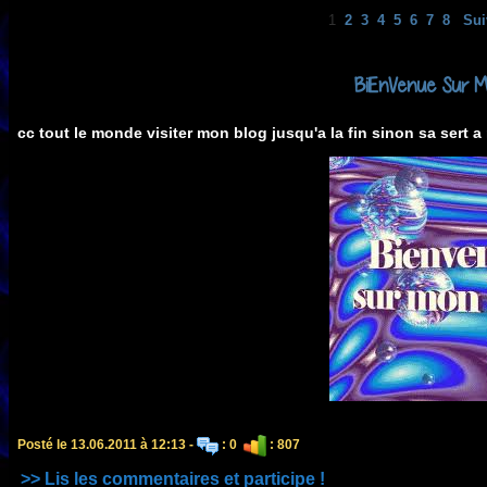
1
2
3
4
5
6
7
8
Sui
BiEnVenue Sur M
cc tout le monde visiter mon blog jusqu'a la fin sinon sa sert a
Posté le 13.06.2011 à 12:13 -
: 0
: 807
>> Lis les commentaires et participe !