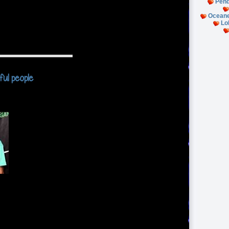
Pend
Oceane
Lo
ful people