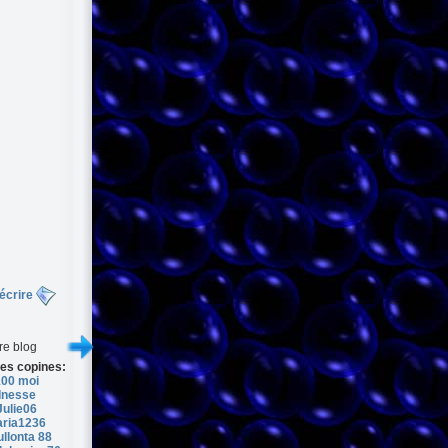
écrire
re blog
es copines:
100 moi
Inesse
Julie06
aria1236
llonta 88