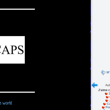
M'
Aut
J'aime c
e world
C
Pou