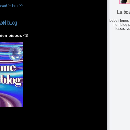
vant >
Fin >>
La bo
bebeii lopes
oN bLog
mon blog p
lessez vo
 rien bisous <3