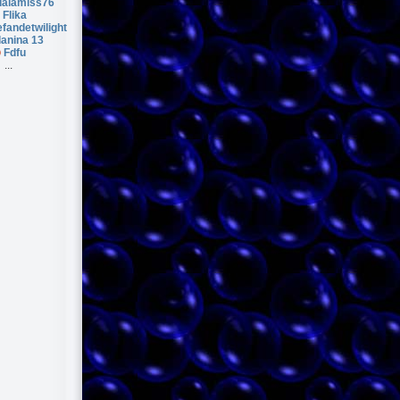
alamiss76
Flika
fandetwilight
lanina 13
Fdfu
...