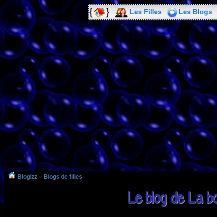
Les Filles
Les Blogs
Blogizz
»
Blogs de filles
Le blog de La b