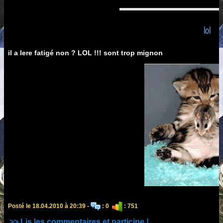
lol
il a lere fatigé non ? LOL !!! sont trop mignon
Posté le 18.04.2010 à 20:39 -
: 0
: 751
>> Lis les commentaires et participe !