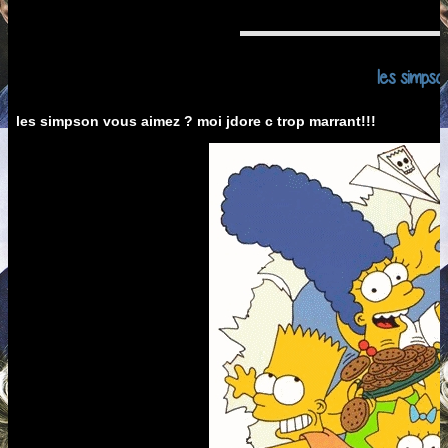
les simpso
les simpson vous aimez ? moi jdore c trop marrant!!!