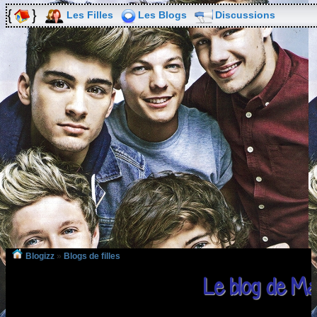
Les Filles
Les Blogs
Discussions
Blogizz
»
Blogs de filles
Le blog de Ma