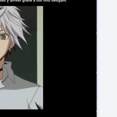
peu y arriver grâce a ton ordi beugant