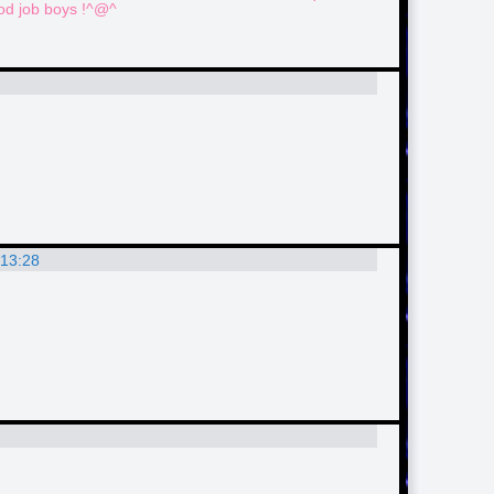
ood job boys !^@^
 13:28