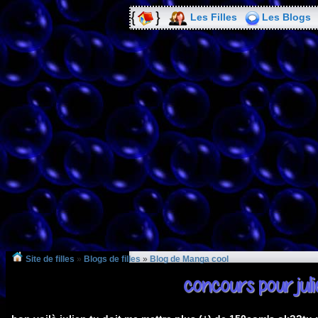
Les Filles
Les Blogs
Site de filles
»
Blogs de filles
»
Blog de Manga cool
concours pour juli