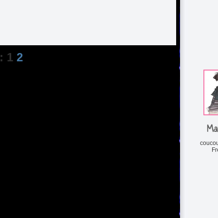
: 1
2
Ma
coucou
Fr