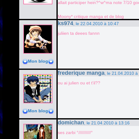
allait participer hein?^w^ma note 7/10 g
Moony* critique manga et de blog
ks974
, le 22.04.2010 à 10:47
juliien ta deees fannn
Mon blog
frederique manga
, le 21.04.2010 à
ou ai julien ou et t'il??
Mon blog
domichan
, le 21.04.2010 à 13:16
ses zarbi °//////////°