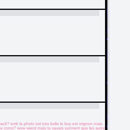
back? entk la photo est tres belle le boy est mignon mais
 de coms? wow wierd mais tu savais surment que les autre