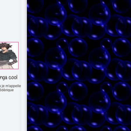
nga cool
 je m'appelle
édèrique