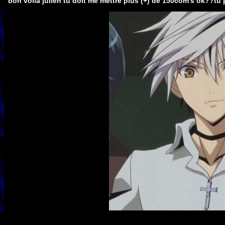
bon voilà julien tu doit me mettre plus (+) de 150com's ok??tu 