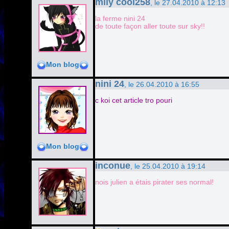
mily cool258
, le 27.04.2010 à 12:13
la ferme nini 24
de toute façon aller toute sur sky!!
Mon blog
nini 24
, le 26.04.2010 à 16:55
c koi cet article tro pouri
Mon blog
inconue
, le 25.04.2010 à 19:14
nois julien a étais pirater ses normal!