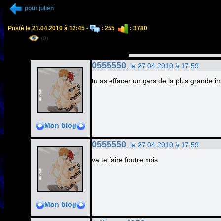
pour julien
Posté le 21.04.2010 à 12:45 -
: 255
: 3780
(0)
0555550
, le 27.04.2010 à 17:59
tu as effacer un gars de la plus grande imp
Mon blog
0555550
, le 27.04.2010 à 17:59
va te faire foutre nois
Mon blog