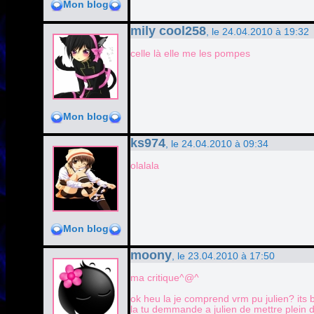
Mon blog
mily cool258
, le 24.04.2010 à 19:32
celle là elle me les pompes
Mon blog
ks974
, le 24.04.2010 à 09:34
olalala
Mon blog
moony
, le 23.04.2010 à 17:50
ma critique^@^
ok heu la je comprend vrm pu julien? its 
la tu demmande a julien de mettre plein