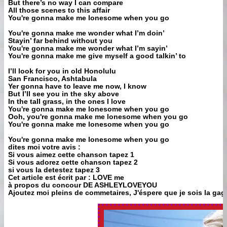
But there’s no way I can compare
All those scenes to this affair
You're gonna make me lonesome when you go
You're gonna make me wonder what I’m doin’
Stayin’ far behind without you
You're gonna make me wonder what I’m sayin’
You're gonna make me give myself a good talkin’ to
I’ll look for you in old Honolulu
San Francisco, Ashtabula
Yer gonna have to leave me now, I know
But I’ll see you in the sky above
In the tall grass, in the ones I love
You're gonna make me lonesome when you go
Ooh, you're gonna make me lonesome when you go
You're gonna make me lonesome when you go
You're gonna make me lonesome when you go
dites moi votre avis :
Si vous aimez cette chanson tapez 1
Si vous adorez cette chanson tapez 2
si vous la detestez tapez 3
Cet article est écrit par : LOVE me
à propos du concour DE ASHLEYLOVEYOU
Ajoutez moi pleins de commetaires, J'éspere que je sois la gag