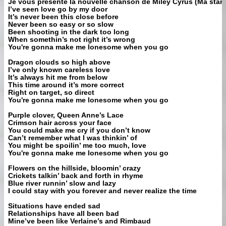
Je vous présente la nouvelle chanson de Miley Cyrus (Ma star pr
I’ve seen love go by my door
It’s never been this close before
Never been so easy or so slow
Been shooting in the dark too long
When somethin’s not right it’s wrong
You're gonna make me lonesome when you go
Dragon clouds so high above
I’ve only known careless love
It’s always hit me from below
This time around it’s more correct
Right on target, so direct
You're gonna make me lonesome when you go
Purple clover, Queen Anne’s Lace
Crimson hair across your face
You could make me cry if you don’t know
Can’t remember what I was thinkin’ of
You might be spoilin’ me too much, love
You're gonna make me lonesome when you go
Flowers on the hillside, bloomin’ crazy
Crickets talkin’ back and forth in rhyme
Blue river runnin’ slow and lazy
I could stay with you forever and never realize the time
Situations have ended sad
Relationships have all been bad
Mine’ve been like Verlaine’s and Rimbaud