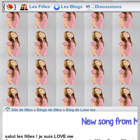
Les Filles
Les Blogs
Discussions
Site de filles
»
Blogs de filles
»
Blog de Love me
New song from M
salut les filles ! je suis LOVE me