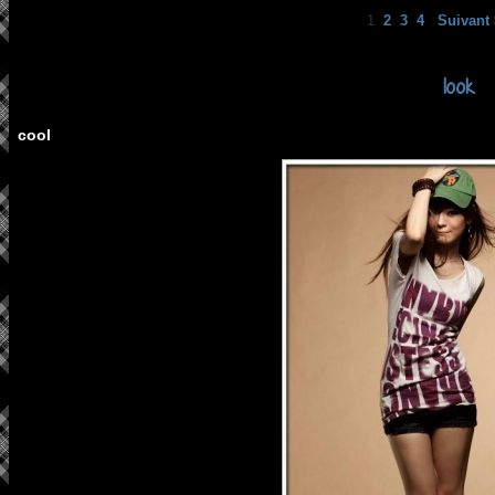
1
2
3
4
Suivant 
look
cool