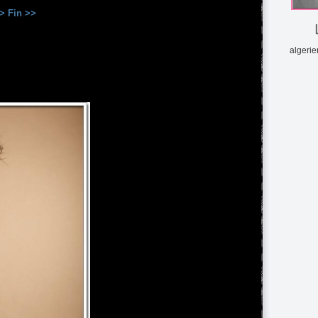
>
Fin >>
L
algerie