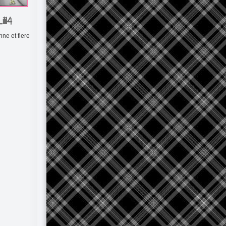
ili14
nne et fiere