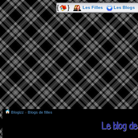
Les Filles
Les Blogs
Blogizz
»
Blogs de filles
Le blog de 