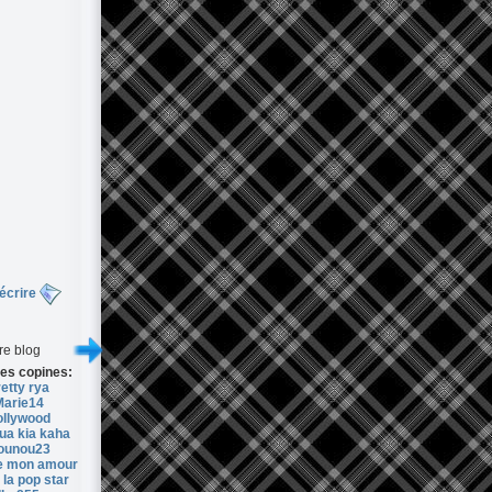
écrire
re blog
es copines:
etty rya
Marie14
ollywood
ua kia kaha
ounou23
ie mon amour
 la pop star