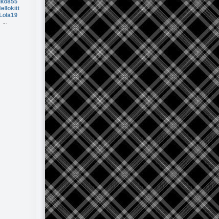
Iko855
ellokitt
Lola19
...