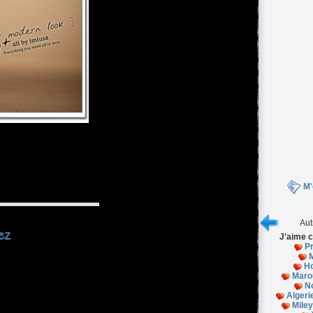
M'
Aut
ez
J'aime c
Pr
H
Maro
N
Alger
Miley