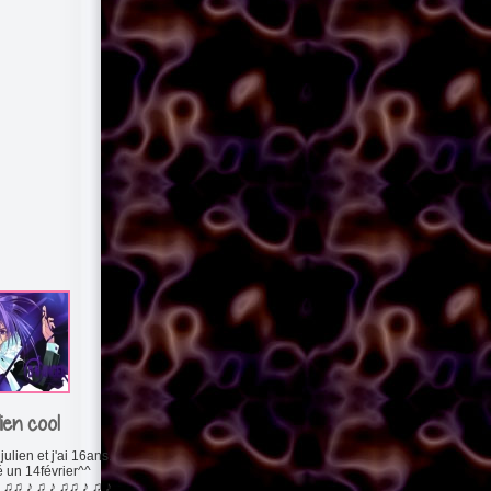
lien cool
julien et j'ai 16ans.
é un 14février^^
 ♫♫ ♪ ♫ ♪ ♫♫ ♪ ♫ ♪