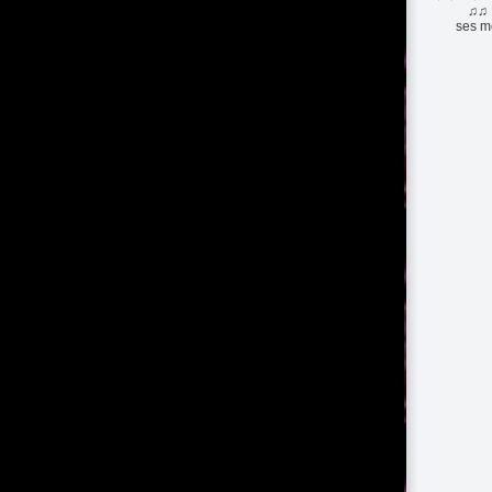
♫♫ 
ses mo