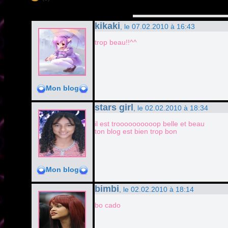
kikaki
, le 07.02.2010 à 16:43
trop beau!!^^
Mon blog
stars girl
, le 02.02.2010 à 18:34
il est troooooooooop belle et beau
ton blog est bien trop bon
Mon blog
bimbi
, le 02.02.2010 à 18:14
bo cado