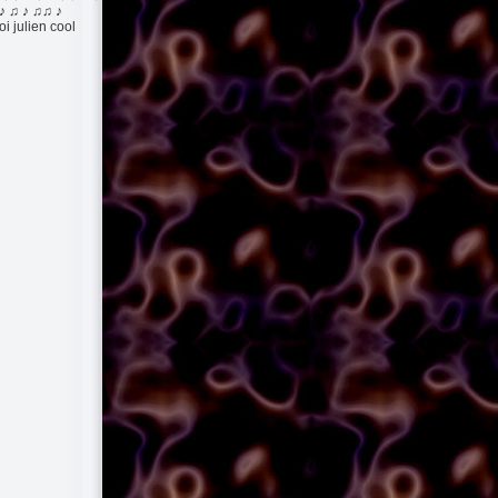
♪ ♫ ♪ ♫♫ ♪
i julien cool