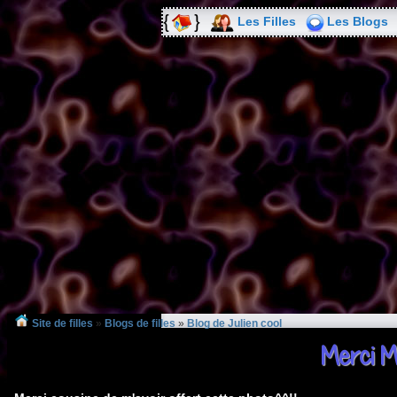
Les Filles
Les Blogs
Site de filles
»
Blogs de filles
»
Blog de Julien cool
Merci Mi