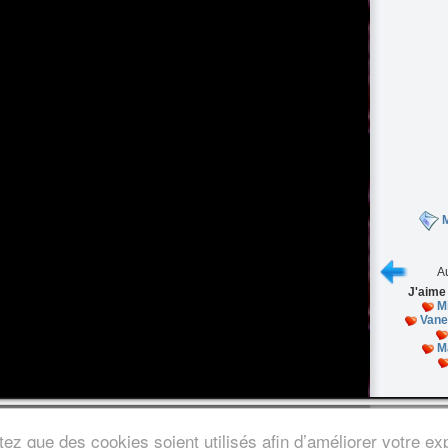
M
Au
J'aime
M
Vane
M
s légales
/
Nous contacter
ez que des cookies soient utilisés afin d’améliorer votre exp