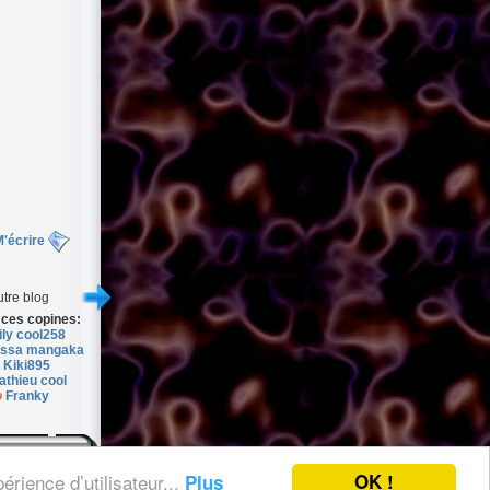
'écrire
tre blog
 ces copines:
ily cool258
ssa mangaka
Kiki895
athieu cool
Franky
OK !
érience d’utilisateur...
Plus