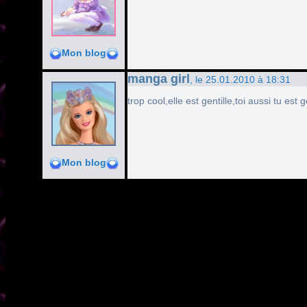
Mon blog
manga girl
, le 25.01.2010 à 18:31
trop cool,elle est gentille,toi aussi tu est g
Mon blog