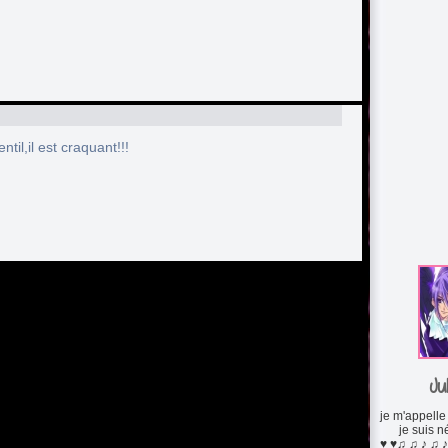
entil,il est craquant!!!
Ju
je m'appelle 
je suis n
♥ ♥♫ ♫ ♪ ♫ ♪