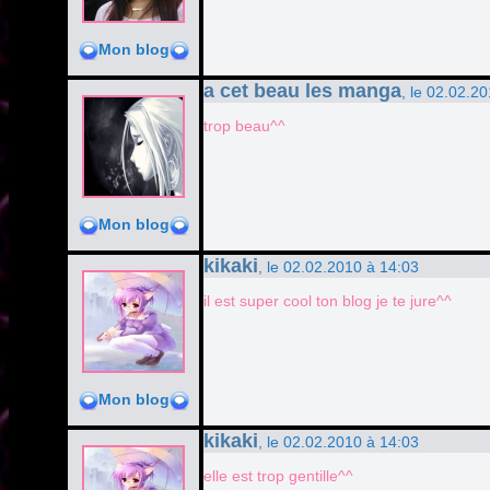
Mon blog
a cet beau les manga
, le 02.02.2
trop beau^^
Mon blog
kikaki
, le 02.02.2010 à 14:03
il est super cool ton blog je te jure^^
Mon blog
kikaki
, le 02.02.2010 à 14:03
elle est trop gentille^^