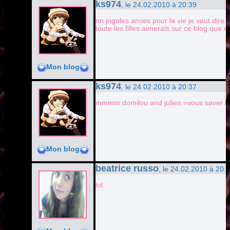
ks974
, le 24.02.2010 à 20:39
nn jrigoles amies pour la vie je veut dir
toute les filles aimerais sur ce blog que u
Mon blog
ks974
, le 24.02.2010 à 20:37
mmmm domilou and julien =vous saver ko
Mon blog
beatrice russo
, le 24.02.2010 à 20:
lol