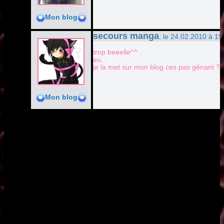
Mon blog
secours manga
, le 24.02.2010 à 19
trop beeelle^^
eu...
je la met sur mon blog ces pas gênant ?
Mon blog