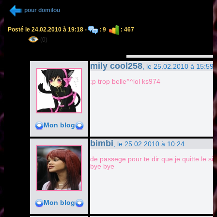
pour domilou
Posté le 24.02.2010 à 19:18 -
: 9
: 467
(0)
mily cool258
, le 25.02.2010 à 15:59
:p trop belle^^lol ks974
Mon blog
bimbi
, le 25.02.2010 à 10:24
de passege pour te dir que je quitte le sit
bye bye
Mon blog