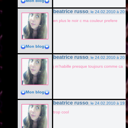
Mon blog
beatrice russo
, le 24.02.2010 à 20:
en plus le noir c ma couleur prefere
Mon blog
beatrice russo
, le 24.02.2010 à 20:
j m'habille presque toujours comme ca
Mon blog
beatrice russo
, le 24.02.2010 à 19:
trop cool