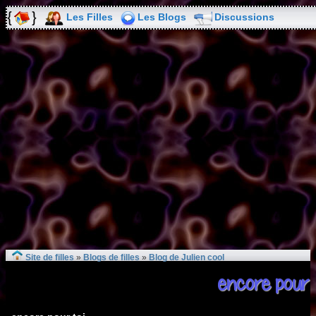
Les Filles
Les Blogs
Discussions
Site de filles
»
Blogs de filles
»
Blog de Julien cool
encore pour 