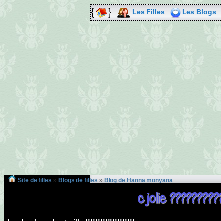
Les Filles
Les Blogs
Site de filles
»
Blogs de filles
»
Blog de Hanna monyana
c jolie ????????