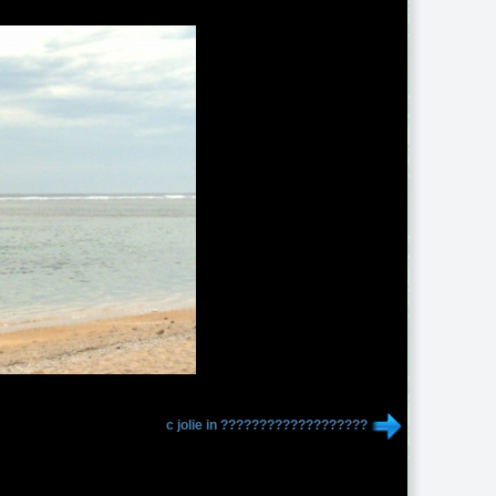
c jolie in ???????????????????