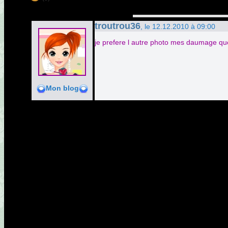
troutrou36
, le 12.12.2010 à 09:00
je prefere l autre photo mes daumage que 
Mon blog