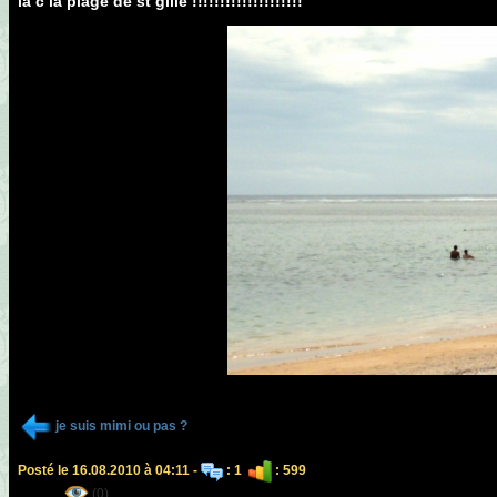
la c la plage de st gille !!!!!!!!!!!!!!!!!!!!
je suis mimi ou pas ?
Posté le 16.08.2010 à 04:11 -
: 1
: 599
(0)