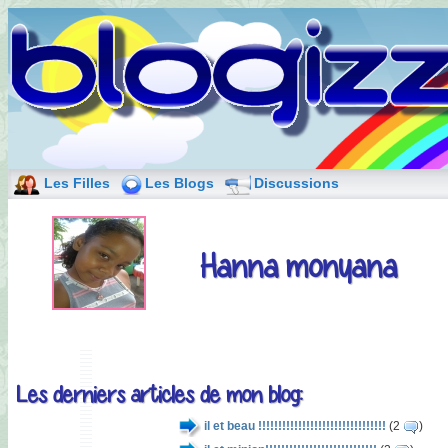
Les Filles
Les Blogs
Discussions
Hanna monyana
Les derniers articles de mon blog:
il et beau !!!!!!!!!!!!!!!!!!!!!!!!!!!!!!!!
(2
)