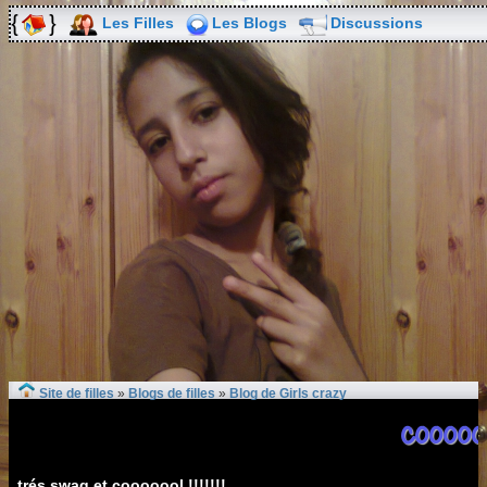
Les Filles
Les Blogs
Discussions
Site de filles
»
Blogs de filles
»
Blog de Girls crazy
coooool!
trés swag et cooooool !!!!!!!