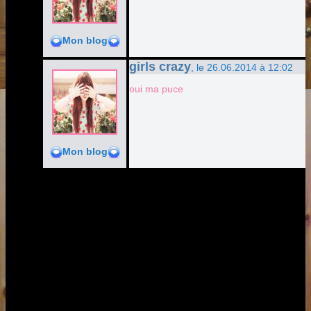
Mon blog
girls crazy
, le 26.06.2014 à 12:02
oui ma puce
Mon blog