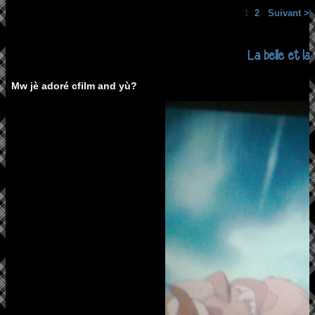
1
2
Suivant >
La belle et la
Mw jè adoré cfilm and yù?