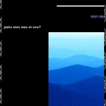
mon mec
jador mon mec et vou?