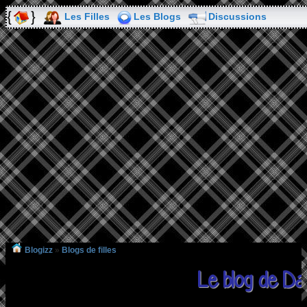
Les Filles
Les Blogs
Discussions
Blogizz
»
Blogs de filles
Le blog de 