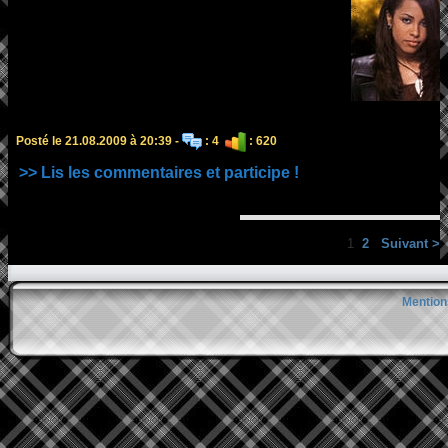
Posté le 21.08.2009 à 20:39 -
: 4
: 620
>> Lis les commentaires et participe !
1
2
Suivant >
Mention