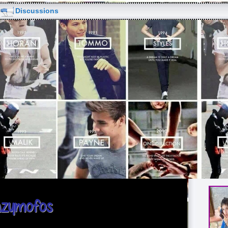
Discussions
azymofos