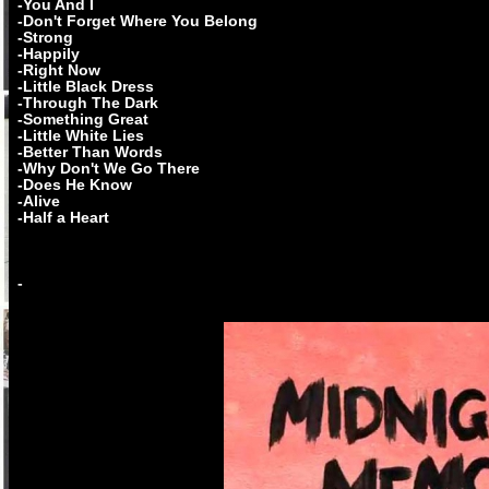
-You And I
-Don't Forget Where You Belong
-Strong
-Happily
-Right Now
-Little Black Dress
-Through The Dark
-Something Great
-Little White Lies
-Better Than Words
-Why Don't We Go There
-Does He Know
-Alive
-Half a Heart
-