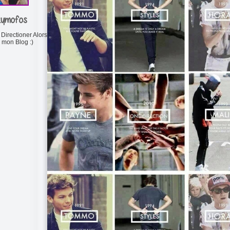
zymofos
 Directioner Alors
r mon Blog :)