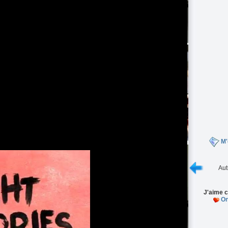
M'
Aut
J'aime c
On