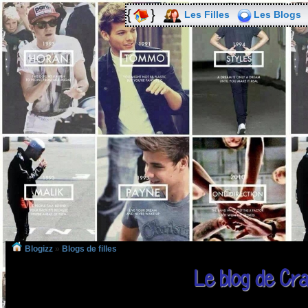
Les Filles
Les Blogs
Blogizz
»
Blogs de filles
Le blog de Cr