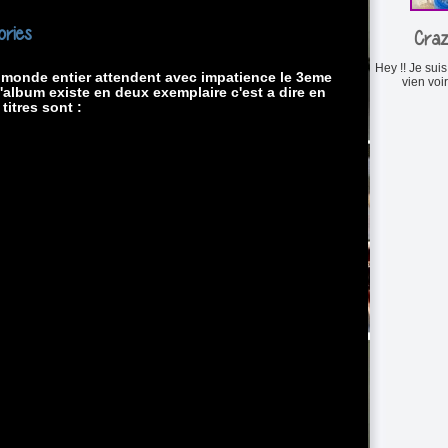
ories
Cra
Hey !! Je suis
u monde entier attendent avec impatience le 3eme
vien voi
'album existe en deux exemplaire c'est a dire en
titres sont :