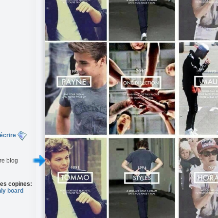
écrire
re blog
es copines:
ly board