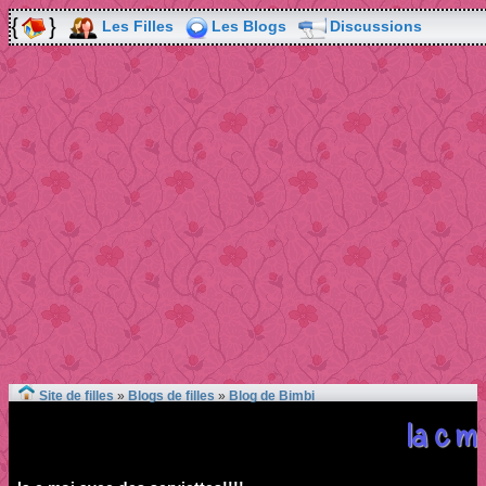
Les Filles
Les Blogs
Discussions
Site de filles
»
Blogs de filles
»
Blog de Bimbi
la c mo