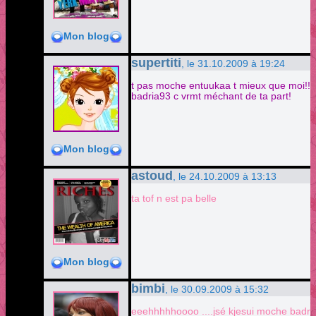
Mon blog
supertiti
, le 31.10.2009 à 19:24
t pas moche entuukaa t mieux que moi!!
badria93 c vrmt méchant de ta part!
Mon blog
astoud
, le 24.10.2009 à 13:13
ta tof n est pa belle
Mon blog
bimbi
, le 30.09.2009 à 15:32
eeehhhhhoooo ....jsé kjesui moche badria