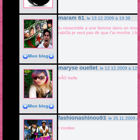
maram 61
, le 13.12.2009 à 19:38
tu ressomble a une femme dans un moussa
rabi3a je veut pas dir que t'ai moche ,t be
Mon blog
maryse ouellet
, le 12.12.2009 à 12:
trÃ© belle
Mon blog
fashionashinou93
, le 25.11.2009 à
t zooliee