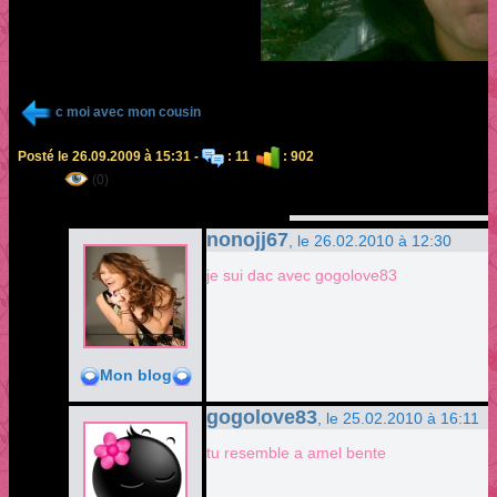
c moi avec mon cousin
Posté le 26.09.2009 à 15:31 -
: 11
: 902
(0)
nonojj67
, le 26.02.2010 à 12:30
je sui dac avec gogolove83
Mon blog
gogolove83
, le 25.02.2010 à 16:11
tu resemble a amel bente