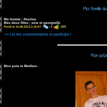
Mɑ fɑmille du 
Mɑ femme ; fleurisɑ
Mes deux filles ; ɑvie et georgiɑ2b
Posté le 16.08.2012 à 16:07 -
: 4
: 805
>> Lis les commentaires et participe !
Mon pote
Mon pote le Meilleur .