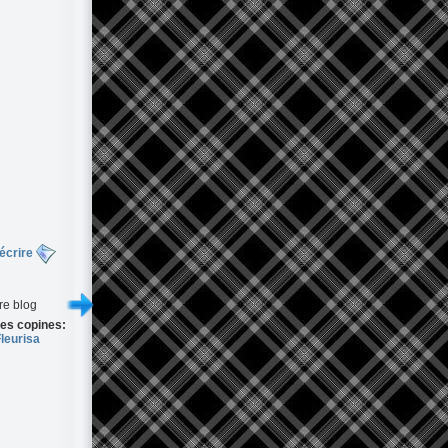
écrire
re blog
es copines:
leurisa