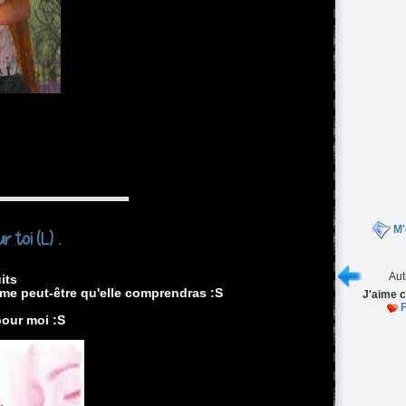
M'
 toi (L) .
Aut
its
oème peut-être qu'elle comprendras :S
J'aime c
F
pour moi :S