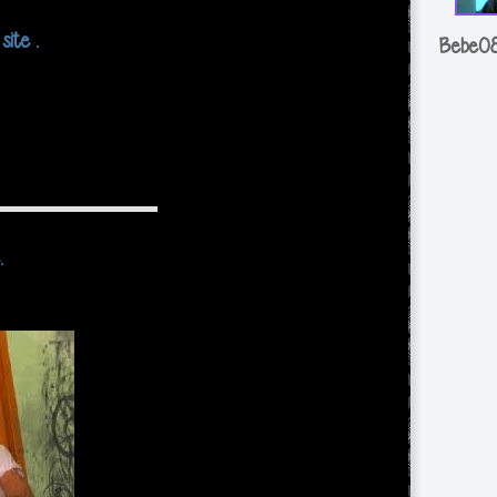
site .
Bebe0
.