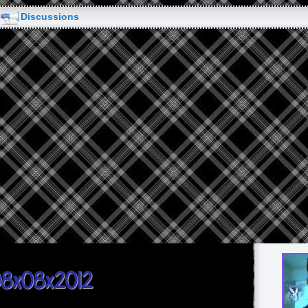
Discussions
e08x08x2012