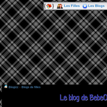
Les Filles
Les Blogs
Blogizz
»
Blogs de filles
Le blog de Beb