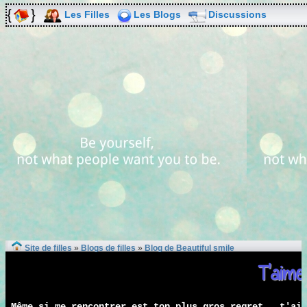
Les Filles
Les Blogs
Discussions
Site de filles
»
Blogs de filles
»
Blog de Beautiful smile
T'aime
Même si me rencontrer est ton plus gros regret , t'aim