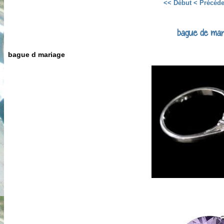
<< Début
< Précéde
bague de mar
bague d mariage