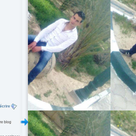
écrire
re blog