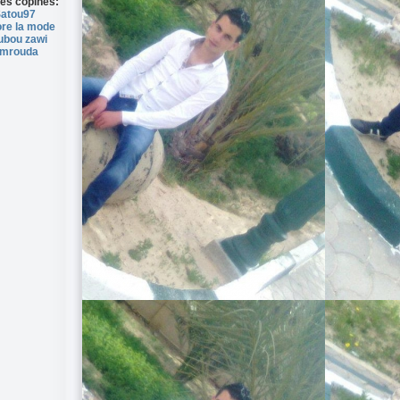
es copines:
atou97
ore la mode
ubou zawi
mrouda