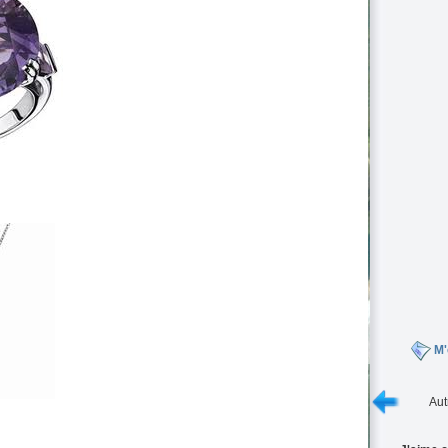
M'
Aut