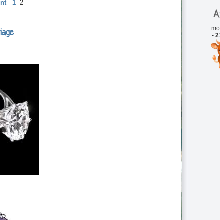
nt
1
2
A
mo
iage
- 2