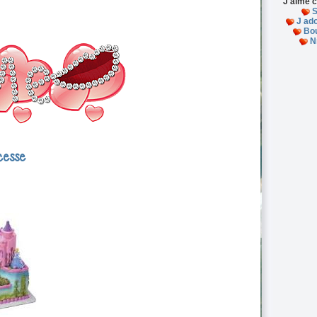
J'aime c
S
J ad
Bo
N
cesse