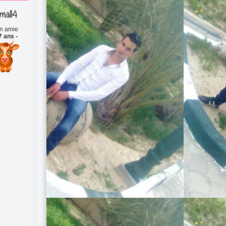
mal14
n amie
7 ans -