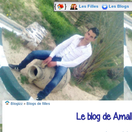
Les Filles
Les Blogs
Blogizz
»
Blogs de filles
Le blog de Amal