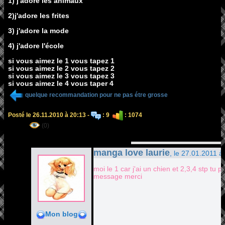
1) j'adore les animaux
2)j'adore les frites
3) j'adore la mode
4) j'adore l'école
si vous aimez le 1 vous tapez 1
si vous aimez le 2 vous tapez 2
si vous aimez le 3 vous tapez 3
si vous aimez le 4 vous taper 4
quelque recommandation pour ne pas étre grosse
Posté le 26.11.2010 à 20:13 -
: 9
: 1074
(0)
manga love laurie
, le 27.01.2011 à
moi le 1 car j'ai un chien et 2,3,4 stp tu
message merci
Mon blog