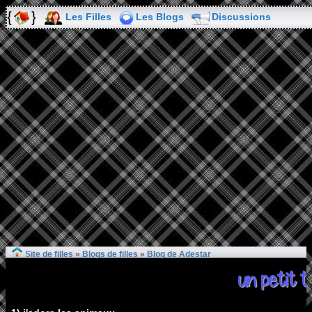
Les Filles
Les Blogs
Discussions
Site de filles
»
Blogs de filles
»
Blog de Adestar
un petit t