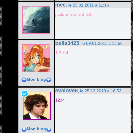
mec
, le 23.01.2011 à 11:16
j adore le 1 le 2 le3
bella3425
, le 09.01.2011 à 13:56
1 2 3 4...
Mon blog
evalove6
, le 25.12.2010 à 16:53
1234
Mon blog