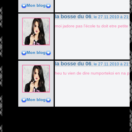
Mon blog
la bosse du 06
, le 27.11.2010 à 21:
moi jadore pas l'école tu doit etre petite
Mon blog
la bosse du 06
, le 27.11.2010 à 21:
heu tu vien de dire numportekoi en na pa
Mon blog