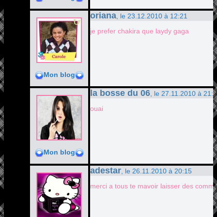
oriana
, le 23.12.2010 à 12:21
je prefer chakira que laydy gaga
Mon blog
la bosse du 06
, le 27.11.2010 à 21:
ouai
Mon blog
adestar
, le 26.11.2010 à 20:15
merci a tous te mavoir laisser des comme