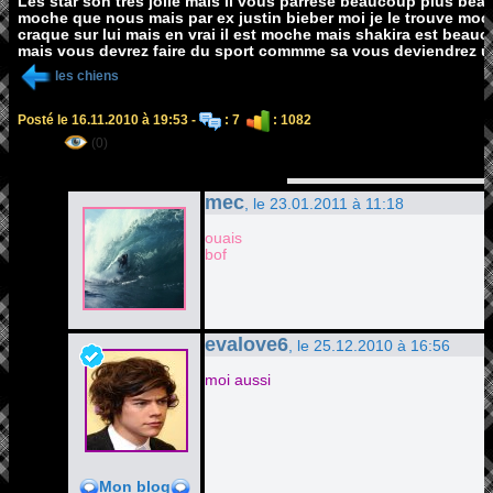
Les star son trés jolie mais il vous parrése beaucoup plus be
moche que nous mais par ex justin bieber moi je le trouve moche
craque sur lui mais en vrai il est moche mais shakira est beauco
mais vous devrez faire du sport commme sa vous deviendrez une
les chiens
Posté le 16.11.2010 à 19:53 -
: 7
: 1082
(0)
mec
, le 23.01.2011 à 11:18
ouais
bof
evalove6
, le 25.12.2010 à 16:56
moi aussi
Mon blog