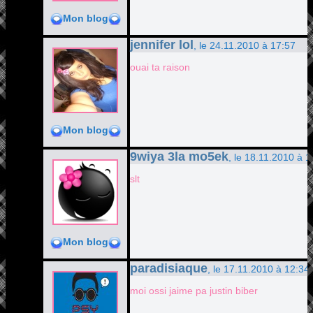
Mon blog
jennifer lol
, le 24.11.2010 à 17:57
ouai ta raison
Mon blog
9wiya 3la mo5ek
, le 18.11.2010 à 1
slt
Mon blog
paradisiaque
, le 17.11.2010 à 12:34
moi ossi jaime pa justin biber