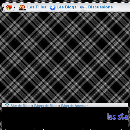
Les Filles
Les Blogs
Discussions
Site de filles
»
Blogs de filles
»
Blog de Adestar
les sta