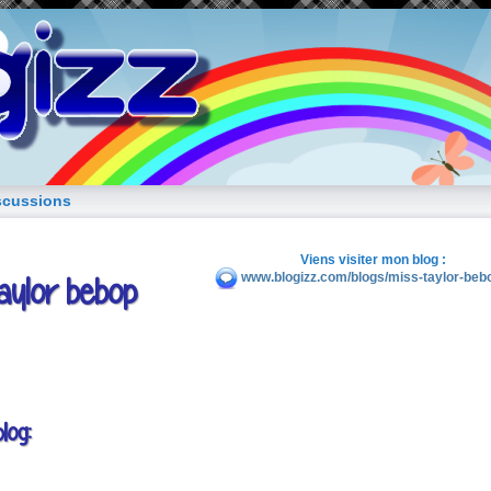
blog de fille
scussions
Viens visiter mon blog :
aylor bebop
www.blogizz.com/blogs/miss-taylor-beb
log: