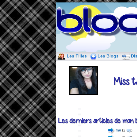
Les Filles
Les Blogs
Di
Miss t
Les derniers articles de mon b
me
(2
)