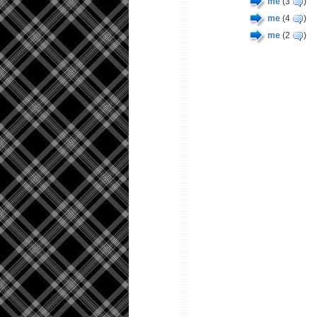
me
(3
)
me
(4
)
me
(2
)