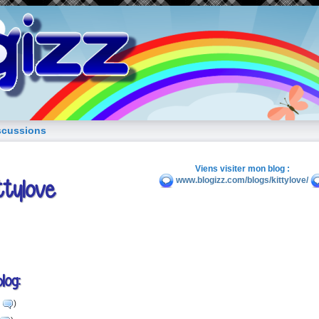
blog de fille
scussions
Viens visiter mon blog :
ttylove
www.blogizz.com/blogs/kittylove/
log:
0
)