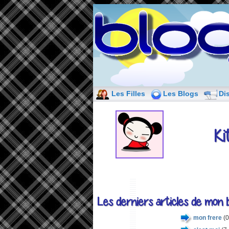
Les Filles
Les Blogs
Di
Ki
Les derniers articles de mon b
mon frere
(