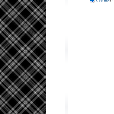
c'est moi
(7