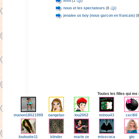
msn
(1
)
nous et les spectateurs
(8
)
jenalee us boy (nous garcon en francais)
(
Toutes les filles qui me
manon18021999
oangelao
lou2002
minou43
ceci60
louloutte11
kiinder
marie ze
misscoca
glo