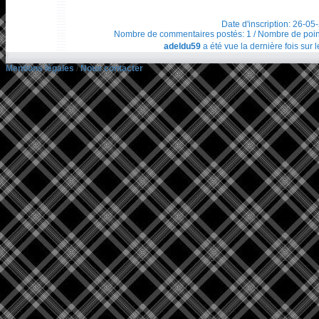
Date d'inscription: 26-05
Nombre de commentaires postés: 1 / Nombre de points t
adeldu59
a été vue la dernière fois sur 
Mentions légales
/
Nous contacter