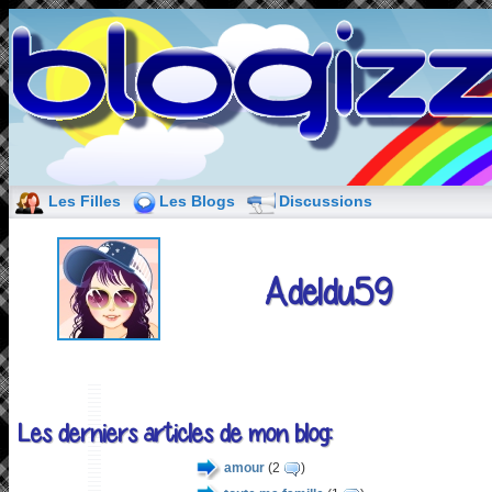
Les Filles
Les Blogs
Discussions
Adeldu59
Les derniers articles de mon blog:
amour
(2
)