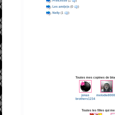
Princesse
(1
)
Les ami(e)s
(0
)
Nelly
(1
)
Toutes mes copines de blog 
jonas
melodie800
brothers1234
Toutes les filles qui me